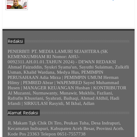
Redaksi
PENERBIT: PT. MEDIA LAMURI SEJAHTERA (SK
KEMENKUMHAM RI Nomor: AHU-
0092311.AH.01.01.TAHUN 2024) - DEWAN REDAKSI
Ahmad Faizuddin, Syukri Syama'un, Sayuthi Sulaiman, Zulkifli
Usman, Khalid Wardana, Medya Hus, PEMIMPIN
PERUSAHAAN Adia Mirza | PEMIMPIN UMUM Herman
Hilmy | PEMRED Abrar | WAPEMRED Sayed Muhammad
Husen | MANAGER KEUANGAN Husban | KONTRIBUTOR
Al Muzanni, Nurmawanty, Munawir, Mukhlis, Fazliani,
Rafrafin Khusriani, Syahrati, Baihaqi, Ahmad Afdhil, Hadi
Irfandi | SIRKULASI Rasyidi, M Ikbal, Adlan
Alamat Redaksi
Jl. Makam Tgk Chik Di Tiro, Peukan Tuha, Desa Indrapuri,
Kecamatan Indrapuri, Kabupaten Aceh Besar, Provinsi Aceh.
Kode Pos 23363 Telepon 0651-7557738