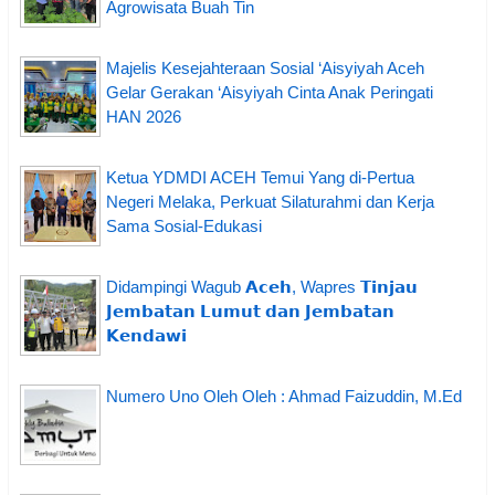
Agrowisata Buah Tin
Majelis Kesejahteraan Sosial ‘Aisyiyah Aceh
Gelar Gerakan ‘Aisyiyah Cinta Anak Peringati
HAN 2026
Ketua YDMDI ACEH Temui Yang di-Pertua
Negeri Melaka, Perkuat Silaturahmi dan Kerja
Sama Sosial-Edukasi
Didampingi Wagub 𝗔𝗰𝗲𝗵, Wapres 𝗧𝗶𝗻𝗷𝗮𝘂
𝗝𝗲𝗺𝗯𝗮𝘁𝗮𝗻 𝗟𝘂𝗺𝘂𝘁 𝗱𝗮𝗻 𝗝𝗲𝗺𝗯𝗮𝘁𝗮𝗻
𝗞𝗲𝗻𝗱𝗮𝘄𝗶
Numero Uno Oleh Oleh : Ahmad Faizuddin, M.Ed