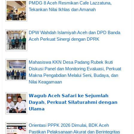
PMDG 8 Aceh Resmikan Cafe Lazzatuna,
Tekankan Nilai Ikhlas dan Amanah
DPW Wahdah Islamiyah Aceh dan DPD Banda
Aceh Perkuat Sinergi dengan DPRK
Mahasiswa KKN Desa Padang Rubek Ikuti
Diskusi Panel dan Monitoring Evaluasi, Perkuat
Makna Pengabdian Melalui Seni, Budaya, dan
Nilai Keagamaan
𝗪𝗮𝗴𝘂𝗯 𝗔𝗰𝗲𝗵 𝗦𝗮𝗳𝗮𝗿𝗶 𝗸𝗲 𝗦𝗲𝗷𝘂𝗺𝗹𝗮𝗵
𝗗𝗮𝘆𝗮𝗵, 𝗣𝗲𝗿𝗸𝘂𝗮𝘁 𝗦𝗶𝗹𝗮𝘁𝘂𝗿𝗮𝗵𝗺𝗶 𝗱𝗲𝗻𝗴𝗮𝗻
𝗨𝗹𝗮𝗺𝗮
Orientasi PPPK 2026 Dimulai, BDK Aceh
Pastikan Pelaksanaan Akurat dan Berintegritas