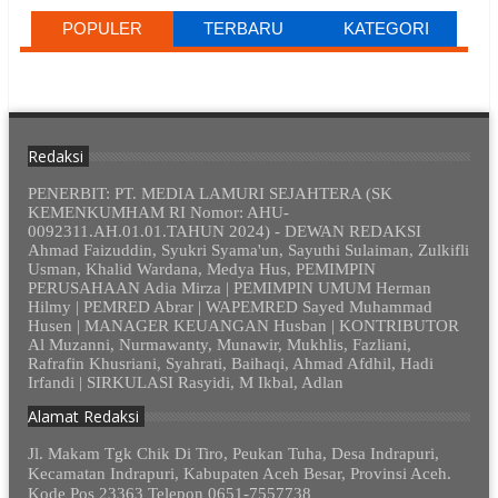
POPULER
TERBARU
KATEGORI
Redaksi
PENERBIT: PT. MEDIA LAMURI SEJAHTERA (SK
KEMENKUMHAM RI Nomor: AHU-
0092311.AH.01.01.TAHUN 2024) - DEWAN REDAKSI
Ahmad Faizuddin, Syukri Syama'un, Sayuthi Sulaiman, Zulkifli
Usman, Khalid Wardana, Medya Hus, PEMIMPIN
PERUSAHAAN Adia Mirza | PEMIMPIN UMUM Herman
Hilmy | PEMRED Abrar | WAPEMRED Sayed Muhammad
Husen | MANAGER KEUANGAN Husban | KONTRIBUTOR
Al Muzanni, Nurmawanty, Munawir, Mukhlis, Fazliani,
Rafrafin Khusriani, Syahrati, Baihaqi, Ahmad Afdhil, Hadi
Irfandi | SIRKULASI Rasyidi, M Ikbal, Adlan
Alamat Redaksi
Jl. Makam Tgk Chik Di Tiro, Peukan Tuha, Desa Indrapuri,
Kecamatan Indrapuri, Kabupaten Aceh Besar, Provinsi Aceh.
Kode Pos 23363 Telepon 0651-7557738