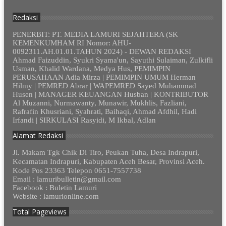
Redaksi
PENERBIT: PT. MEDIA LAMURI SEJAHTERA (SK
KEMENKUMHAM RI Nomor: AHU-
0092311.AH.01.01.TAHUN 2024) - DEWAN REDAKSI
Ahmad Faizuddin, Syukri Syama'un, Sayuthi Sulaiman, Zulkifli
Usman, Khalid Wardana, Medya Hus, PEMIMPIN
PERUSAHAAN Adia Mirza | PEMIMPIN UMUM Herman
Hilmy | PEMRED Abrar | WAPEMRED Sayed Muhammad
Husen | MANAGER KEUANGAN Husban | KONTRIBUTOR
Al Muzanni, Nurmawanty, Munawir, Mukhlis, Fazliani,
Rafrafin Khusriani, Syahrati, Baihaqi, Ahmad Afdhil, Hadi
Irfandi | SIRKULASI Rasyidi, M Ikbal, Adlan
Alamat Redaksi
Jl. Makam Tgk Chik Di Tiro, Peukan Tuha, Desa Indrapuri,
Kecamatan Indrapuri, Kabupaten Aceh Besar, Provinsi Aceh.
Kode Pos 23363 Telepon 0651-7557738
Email : lamuribulletin@gmail.com
Facebook : Buletin Lamuri
Website : lamurionline.com
Total Pageviews