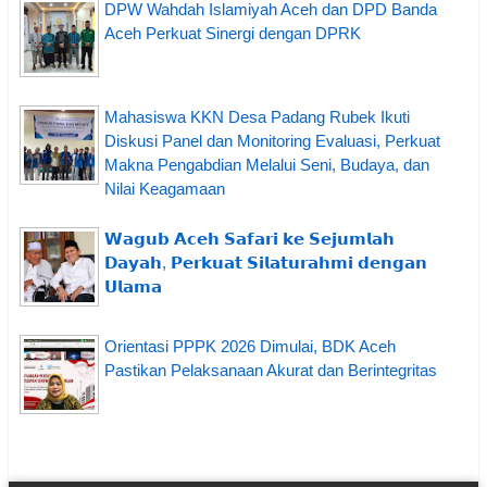
DPW Wahdah Islamiyah Aceh dan DPD Banda
Aceh Perkuat Sinergi dengan DPRK
Mahasiswa KKN Desa Padang Rubek Ikuti
Diskusi Panel dan Monitoring Evaluasi, Perkuat
Makna Pengabdian Melalui Seni, Budaya, dan
Nilai Keagamaan
𝗪𝗮𝗴𝘂𝗯 𝗔𝗰𝗲𝗵 𝗦𝗮𝗳𝗮𝗿𝗶 𝗸𝗲 𝗦𝗲𝗷𝘂𝗺𝗹𝗮𝗵
𝗗𝗮𝘆𝗮𝗵, 𝗣𝗲𝗿𝗸𝘂𝗮𝘁 𝗦𝗶𝗹𝗮𝘁𝘂𝗿𝗮𝗵𝗺𝗶 𝗱𝗲𝗻𝗴𝗮𝗻
𝗨𝗹𝗮𝗺𝗮
Orientasi PPPK 2026 Dimulai, BDK Aceh
Pastikan Pelaksanaan Akurat dan Berintegritas