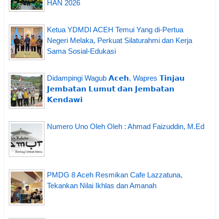
HAN 2026
Ketua YDMDI ACEH Temui Yang di-Pertua
Negeri Melaka, Perkuat Silaturahmi dan Kerja
Sama Sosial-Edukasi
Didampingi Wagub 𝗔𝗰𝗲𝗵, Wapres 𝗧𝗶𝗻𝗷𝗮𝘂
𝗝𝗲𝗺𝗯𝗮𝘁𝗮𝗻 𝗟𝘂𝗺𝘂𝘁 𝗱𝗮𝗻 𝗝𝗲𝗺𝗯𝗮𝘁𝗮𝗻
𝗞𝗲𝗻𝗱𝗮𝘄𝗶
Numero Uno Oleh Oleh : Ahmad Faizuddin, M.Ed
PMDG 8 Aceh Resmikan Cafe Lazzatuna,
Tekankan Nilai Ikhlas dan Amanah