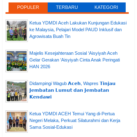
POPULER
TERBARU
KATEGORI
Ketua YDMDI Aceh Lakukan Kunjungan Edukasi
ke Malaysia, Pelajari Model PAUD Inklusif dan
Agrowisata Buah Tin
Majelis Kesejahteraan Sosial ‘Aisyiyah Aceh
Gelar Gerakan ‘Aisyiyah Cinta Anak Peringati
HAN 2026
Didampingi Wagub 𝗔𝗰𝗲𝗵, Wapres 𝗧𝗶𝗻𝗷𝗮𝘂
𝗝𝗲𝗺𝗯𝗮𝘁𝗮𝗻 𝗟𝘂𝗺𝘂𝘁 𝗱𝗮𝗻 𝗝𝗲𝗺𝗯𝗮𝘁𝗮𝗻
𝗞𝗲𝗻𝗱𝗮𝘄𝗶
Ketua YDMDI ACEH Temui Yang di-Pertua
Negeri Melaka, Perkuat Silaturahmi dan Kerja
Sama Sosial-Edukasi