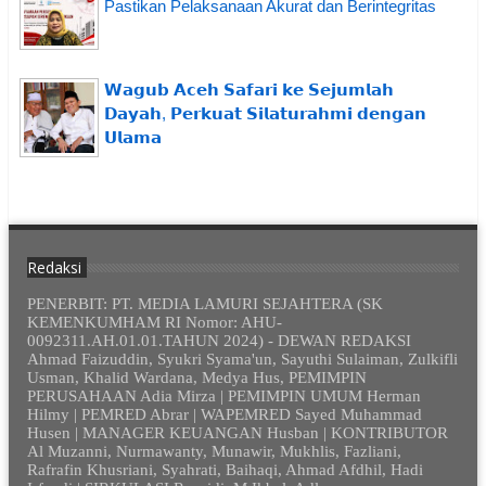
Pastikan Pelaksanaan Akurat dan Berintegritas
𝗪𝗮𝗴𝘂𝗯 𝗔𝗰𝗲𝗵 𝗦𝗮𝗳𝗮𝗿𝗶 𝗸𝗲 𝗦𝗲𝗷𝘂𝗺𝗹𝗮𝗵
𝗗𝗮𝘆𝗮𝗵, 𝗣𝗲𝗿𝗸𝘂𝗮𝘁 𝗦𝗶𝗹𝗮𝘁𝘂𝗿𝗮𝗵𝗺𝗶 𝗱𝗲𝗻𝗴𝗮𝗻
𝗨𝗹𝗮𝗺𝗮
Redaksi
PENERBIT: PT. MEDIA LAMURI SEJAHTERA (SK
KEMENKUMHAM RI Nomor: AHU-
0092311.AH.01.01.TAHUN 2024) - DEWAN REDAKSI
Ahmad Faizuddin, Syukri Syama'un, Sayuthi Sulaiman, Zulkifli
Usman, Khalid Wardana, Medya Hus, PEMIMPIN
PERUSAHAAN Adia Mirza | PEMIMPIN UMUM Herman
Hilmy | PEMRED Abrar | WAPEMRED Sayed Muhammad
Husen | MANAGER KEUANGAN Husban | KONTRIBUTOR
Al Muzanni, Nurmawanty, Munawir, Mukhlis, Fazliani,
Rafrafin Khusriani, Syahrati, Baihaqi, Ahmad Afdhil, Hadi