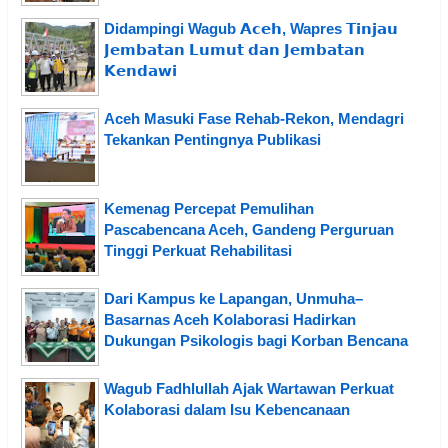
Didampingi Wagub 𝗔𝗰𝗲𝗵, Wapres 𝗧𝗶𝗻𝗷𝗮𝘂
𝗝𝗲𝗺𝗯𝗮𝘁𝗮𝗻 𝗟𝘂𝗺𝘂𝘁 𝗱𝗮𝗻 𝗝𝗲𝗺𝗯𝗮𝘁𝗮𝗻
𝗞𝗲𝗻𝗱𝗮𝘄𝗶
Aceh Masuki Fase Rehab-Rekon, Mendagri
Tekankan Pentingnya Publikasi
Kemenag Percepat Pemulihan
Pascabencana Aceh, Gandeng Perguruan
Tinggi Perkuat Rehabilitasi
Dari Kampus ke Lapangan, Unmuha–
Basarnas Aceh Kolaborasi Hadirkan
Dukungan Psikologis bagi Korban Bencana
Wagub Fadhlullah Ajak Wartawan Perkuat
Kolaborasi dalam Isu Kebencanaan