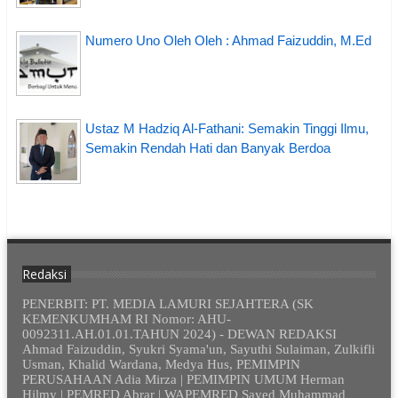
Numero Uno Oleh Oleh : Ahmad Faizuddin, M.Ed
Ustaz M Hadziq Al-Fathani: Semakin Tinggi Ilmu,
Semakin Rendah Hati dan Banyak Berdoa
Redaksi
PENERBIT: PT. MEDIA LAMURI SEJAHTERA (SK
KEMENKUMHAM RI Nomor: AHU-
0092311.AH.01.01.TAHUN 2024) - DEWAN REDAKSI
Ahmad Faizuddin, Syukri Syama'un, Sayuthi Sulaiman, Zulkifli
Usman, Khalid Wardana, Medya Hus, PEMIMPIN
PERUSAHAAN Adia Mirza | PEMIMPIN UMUM Herman
Hilmy | PEMRED Abrar | WAPEMRED Sayed Muhammad