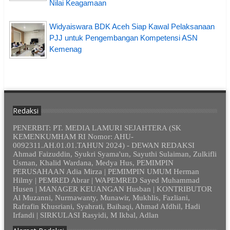
Nilai Keagamaan
Widyaiswara BDK Aceh Siap Kawal Pelaksanaan
PJJ untuk Pengembangan Kompetensi ASN
Kemenag
Redaksi
PENERBIT: PT. MEDIA LAMURI SEJAHTERA (SK
KEMENKUMHAM RI Nomor: AHU-
0092311.AH.01.01.TAHUN 2024) - DEWAN REDAKSI
Ahmad Faizuddin, Syukri Syama'un, Sayuthi Sulaiman, Zulkifli
Usman, Khalid Wardana, Medya Hus, PEMIMPIN
PERUSAHAAN Adia Mirza | PEMIMPIN UMUM Herman
Hilmy | PEMRED Abrar | WAPEMRED Sayed Muhammad
Husen | MANAGER KEUANGAN Husban | KONTRIBUTOR
Al Muzanni, Nurmawanty, Munawir, Mukhlis, Fazliani,
Rafrafin Khusriani, Syahrati, Baihaqi, Ahmad Afdhil, Hadi
Irfandi | SIRKULASI Rasyidi, M Ikbal, Adlan