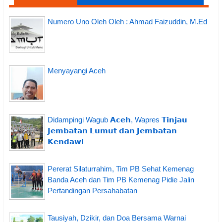
Numero Uno Oleh Oleh : Ahmad Faizuddin, M.Ed
Menyayangi Aceh
Didampingi Wagub 𝗔𝗰𝗲𝗵, Wapres 𝗧𝗶𝗻𝗷𝗮𝘂
𝗝𝗲𝗺𝗯𝗮𝘁𝗮𝗻 𝗟𝘂𝗺𝘂𝘁 𝗱𝗮𝗻 𝗝𝗲𝗺𝗯𝗮𝘁𝗮𝗻
𝗞𝗲𝗻𝗱𝗮𝘄𝗶
Pererat Silaturrahim, Tim PB Sehat Kemenag
Banda Aceh dan Tim PB Kemenag Pidie Jalin
Pertandingan Persahabatan
Tausiyah, Dzikir, dan Doa Bersama Warnai