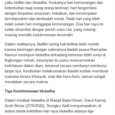
yaitu Idulfitri dan Iduladha. Keduanya hari kemenangan dan
keberkahan bagi orang-orang beriman; hari bergembira
dengan limpahan ampunan, kebaikan, dan kesempatan
bersilaturahmi dan beribadah sosial. Tiada hari yang lebih
indah selain hari menggapai kemenangan. Dua hari raya ini
selalu disambut dengan penuh suka cita, yang masing-
masing memiliki keistimewaan tersendiri.
Dalam realitasnya, Idulfitri sering kali terlihat lebih meriah
karena beriringan dengan selesainya ibadah puasa Ramadan.
Namun meskipun Iduladha terkadang terkesan lebih sunyi di
lingkungan rumah, kesunyian itu justru mencerminkan
keikhlasan dalam diam, beramal secara sembunyi-sembunyi
tanpa riya. Kesibukan melaksanakan ibadah kurban membuat
suasana terasa khusyuk, sepi dari hura-hura, namun sangat
mendalam secara makna.
Tiga Keistimewaan Iduladha
Dalam khutbah Iduladha di Masjid Baitul Kiram, Darul Kamal,
Aceh Besar (27/5/2026), Teungku 'Aidil menyampaikan, di
antara tanda kelebihan hari raya Iduladha adanya tiga