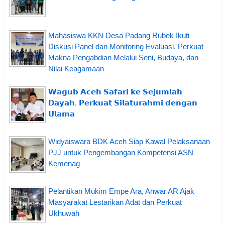
Mahasiswa KKN Desa Padang Rubek Ikuti
Diskusi Panel dan Monitoring Evaluasi, Perkuat
Makna Pengabdian Melalui Seni, Budaya, dan
Nilai Keagamaan
𝗪𝗮𝗴𝘂𝗯 𝗔𝗰𝗲𝗵 𝗦𝗮𝗳𝗮𝗿𝗶 𝗸𝗲 𝗦𝗲𝗷𝘂𝗺𝗹𝗮𝗵
𝗗𝗮𝘆𝗮𝗵, 𝗣𝗲𝗿𝗸𝘂𝗮𝘁 𝗦𝗶𝗹𝗮𝘁𝘂𝗿𝗮𝗵𝗺𝗶 𝗱𝗲𝗻𝗴𝗮𝗻
𝗨𝗹𝗮𝗺𝗮
Widyaiswara BDK Aceh Siap Kawal Pelaksanaan
PJJ untuk Pengembangan Kompetensi ASN
Kemenag
Pelantikan Mukim Empe Ara, Anwar AR Ajak
Masyarakat Lestarikan Adat dan Perkuat
Ukhuwah