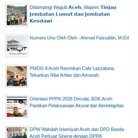
Didampingi Wagub 𝗔𝗰𝗲𝗵, Wapres 𝗧𝗶𝗻𝗷𝗮𝘂
𝗝𝗲𝗺𝗯𝗮𝘁𝗮𝗻 𝗟𝘂𝗺𝘂𝘁 𝗱𝗮𝗻 𝗝𝗲𝗺𝗯𝗮𝘁𝗮𝗻
𝗞𝗲𝗻𝗱𝗮𝘄𝗶
Numero Uno Oleh Oleh : Ahmad Faizuddin, M.Ed
PMDG 8 Aceh Resmikan Cafe Lazzatuna,
Tekankan Nilai Ikhlas dan Amanah
Orientasi PPPK 2026 Dimulai, BDK Aceh
Pastikan Pelaksanaan Akurat dan Berintegritas
DPW Wahdah Islamiyah Aceh dan DPD Banda
Aceh Perkuat Sinergi dengan DPRK