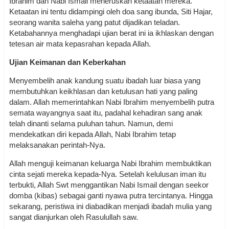
Ibrahim dan Nabi Ismail meneruskan ketaatan mereka.
Ketaatan ini tentu didampingi oleh doa sang ibunda, Siti Hajar,
seorang wanita saleha yang patut dijadikan teladan.
Ketabahannya menghadapi ujian berat ini ia ikhlaskan dengan
tetesan air mata kepasrahan kepada Allah.
Ujian Keimanan dan Keberkahan
Menyembelih anak kandung suatu ibadah luar biasa yang
membutuhkan keikhlasan dan ketulusan hati yang paling
dalam. Allah memerintahkan Nabi Ibrahim menyembelih putra
semata wayangnya saat itu, padahal kehadiran sang anak
telah dinanti selama puluhan tahun. Namun, demi
mendekatkan diri kepada Allah, Nabi Ibrahim tetap
melaksanakan perintah-Nya.
Allah menguji keimanan keluarga Nabi Ibrahim membuktikan
cinta sejati mereka kepada-Nya. Setelah kelulusan iman itu
terbukti, Allah Swt menggantikan Nabi Ismail dengan seekor
domba (kibas) sebagai ganti nyawa putra tercintanya. Hingga
sekarang, peristiwa ini diabadikan menjadi ibadah mulia yang
sangat dianjurkan oleh Rasulullah saw.