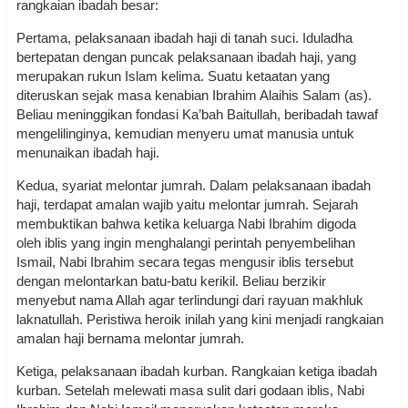
rangkaian ibadah besar:
Pertama, pelaksanaan ibadah haji di tanah suci. Iduladha
bertepatan dengan puncak pelaksanaan ibadah haji, yang
merupakan rukun Islam kelima. Suatu ketaatan yang
diteruskan sejak masa kenabian Ibrahim Alaihis Salam (as).
Beliau meninggikan fondasi Ka’bah Baitullah, beribadah tawaf
mengelilinginya, kemudian menyeru umat manusia untuk
menunaikan ibadah haji.
Kedua, syariat melontar jumrah. Dalam pelaksanaan ibadah
haji, terdapat amalan wajib yaitu melontar jumrah. Sejarah
membuktikan bahwa ketika keluarga Nabi Ibrahim digoda
oleh iblis yang ingin menghalangi perintah penyembelihan
Ismail, Nabi Ibrahim secara tegas mengusir iblis tersebut
dengan melontarkan batu-batu kerikil. Beliau berzikir
menyebut nama Allah agar terlindungi dari rayuan makhluk
laknatullah. Peristiwa heroik inilah yang kini menjadi rangkaian
amalan haji bernama melontar jumrah.
Ketiga, pelaksanaan ibadah kurban. Rangkaian ketiga ibadah
kurban. Setelah melewati masa sulit dari godaan iblis, Nabi