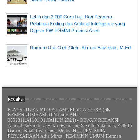
Lebih dari 2.000 Guru Ikuti Hari Pertama
Pelatihan Koding dan Artificial Intelligence yang
Digelar PW PGMNI Provinsi Aceh
Numero Uno Oleh Oleh : Ahmad Faizuddin, M.Ed
Redaksi
PENERBIT: PT. MEDIA LAMURI SEJAHTERA (SK
KEMENKUMHAM RI Nomor: AHU-
0092311.AH.01.01.TAHUN 2024) - DEWAN REDAKSI
Ahmad Faizuddin, Syukri Syama'un, Sayuthi Sulaiman, Zulkifli
Usman, Khalid Wardana, Medya Hus, PEMIMPIN
PERUSAHAAN Adia Mirza | PEMIMPIN UMUM Herman