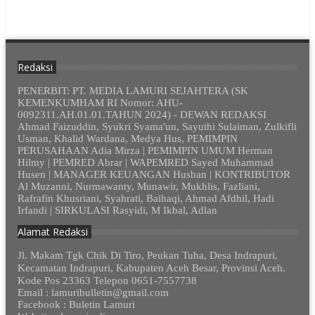
Redaksi
PENERBIT: PT. MEDIA LAMURI SEJAHTERA (SK
KEMENKUMHAM RI Nomor: AHU-
0092311.AH.01.01.TAHUN 2024) - DEWAN REDAKSI
Ahmad Faizuddin, Syukri Syama'un, Sayuthi Sulaiman, Zulkifli
Usman, Khalid Wardana, Medya Hus, PEMIMPIN
PERUSAHAAN Adia Mirza | PEMIMPIN UMUM Herman
Hilmy | PEMRED Abrar | WAPEMRED Sayed Muhammad
Husen | MANAGER KEUANGAN Husban | KONTRIBUTOR
Al Muzanni, Nurmawanty, Munawir, Mukhlis, Fazliani,
Rafrafin Khusriani, Syahrati, Baihaqi, Ahmad Afdhil, Hadi
Irfandi | SIRKULASI Rasyidi, M Ikbal, Adlan
Alamat Redaksi
Jl. Makam Tgk Chik Di Tiro, Peukan Tuha, Desa Indrapuri,
Kecamatan Indrapuri, Kabupaten Aceh Besar, Provinsi Aceh.
Kode Pos 23363 Telepon 0651-7557738
Email : lamuribulletin@gmail.com
Facebook : Buletin Lamuri