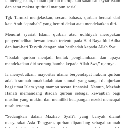
Ia menegaskan, ibadah qurban merupakan salah satu syiar Islam
dan sarat makna spiritual maupun sosial.
Tgk Tarmizi menjelaskan, secara bahasa, qurban berasal dari
kata Arab “qarabah” yang berarti dekat atau mendekatkan diri.
Menurut syariat Islam, qurban atau udhhiyah merupakan
penyembelihan hewan ternak tertentu pada Hari Raya Idul Adha
dan hari-hari Tasyrik dengan niat beribadah kepada Allah Swt.
“Ibadah qurban menjadi bentuk penghambaan dan upaya
mendekatkan diri seorang hamba kepada Allah Swt,” ujarnya.
Ia menyebutkan, mayoritas ulama berpendapat hukum qurban
adalah sunnah muakkadah atau sunnah yang sangat dianjurkan
bagi umat Islam yang mampu secara finansial. Namun, Mazhab
Hanafi memandang ibadah qurban sebagai kewajiban bagi
muslim yang mukim dan memiliki kelapangan rezeki mencapai
nisab tertentu.
“Sedangkan dalam Mazhab Syafi’i yang banyak dianut
masyarakat Asia Tenggara, qurban dipandang sebagai sunnah