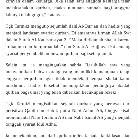
kifayah dalam keluarga. Jika salah satu anggota keluarga telah
melaksanakan qurban, maka tuntutan sunnah bagi anggota
lainnya telah gugur,” katanya.
Tgk Tarmizi mengutip sejumlah dalil Al-Qur’an dan hadits yang
menjadi landasan syariat qurban. Di antaranya firman Allah Swt
dalam Surah Al-Kautsar ayat 2, “Maka dirikanlah shalat karena
Tuhanmu dan berqurbanlah,” dan Surah Al-Hajj ayat 34 tentang
syariat penyembelihan hewan qurban bagi setiap umat.
Selain itu, ia mengingatkan sabda Rasulullah saw yang
menyebutkan bahwa orang yang memiliki kemampuan tetapi
enggan berqurban agar tidak mendekati tempat shalat kaum
muslimin. Hadits tersebut menunjukkan pentingnya ibadah
qurban bagi umat yang telah diberikan kecukupan rezeki.
Tgk Tarmizi mengisahkan sejarah qurban yang berawal dari
peristiwa Qabil dan Habil, putra Nabi Adam AS, hingga kisah
monumental Nabi Ibrahim AS dan Nabi Ismail AS yang menjadi
tonggak syariat Idul Adha.
Ia menekankan, inti dari qurban terletak pada keikhlasan dan