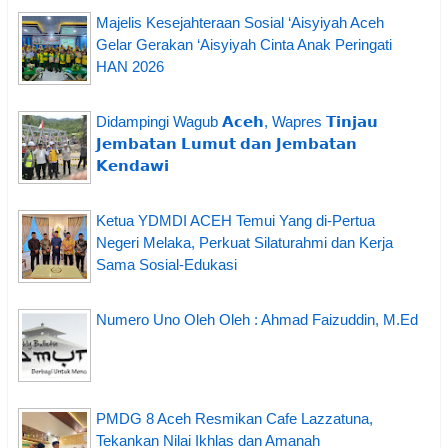
Majelis Kesejahteraan Sosial ‘Aisyiyah Aceh
Gelar Gerakan ‘Aisyiyah Cinta Anak Peringati
HAN 2026
Didampingi Wagub 𝗔𝗰𝗲𝗵, Wapres 𝗧𝗶𝗻𝗷𝗮𝘂
𝗝𝗲𝗺𝗯𝗮𝘁𝗮𝗻 𝗟𝘂𝗺𝘂𝘁 𝗱𝗮𝗻 𝗝𝗲𝗺𝗯𝗮𝘁𝗮𝗻
𝗞𝗲𝗻𝗱𝗮𝘄𝗶
Ketua YDMDI ACEH Temui Yang di-Pertua
Negeri Melaka, Perkuat Silaturahmi dan Kerja
Sama Sosial-Edukasi
Numero Uno Oleh Oleh : Ahmad Faizuddin, M.Ed
PMDG 8 Aceh Resmikan Cafe Lazzatuna,
Tekankan Nilai Ikhlas dan Amanah