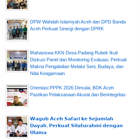
DPW Wahdah Islamiyah Aceh dan DPD Banda
Aceh Perkuat Sinergi dengan DPRK
Mahasiswa KKN Desa Padang Rubek Ikuti
Diskusi Panel dan Monitoring Evaluasi, Perkuat
Makna Pengabdian Melalui Seni, Budaya, dan
Nilai Keagamaan
Orientasi PPPK 2026 Dimulai, BDK Aceh
Pastikan Pelaksanaan Akurat dan Berintegritas
𝗪𝗮𝗴𝘂𝗯 𝗔𝗰𝗲𝗵 𝗦𝗮𝗳𝗮𝗿𝗶 𝗸𝗲 𝗦𝗲𝗷𝘂𝗺𝗹𝗮𝗵
𝗗𝗮𝘆𝗮𝗵, 𝗣𝗲𝗿𝗸𝘂𝗮𝘁 𝗦𝗶𝗹𝗮𝘁𝘂𝗿𝗮𝗵𝗺𝗶 𝗱𝗲𝗻𝗴𝗮𝗻
𝗨𝗹𝗮𝗺𝗮