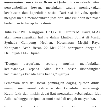
lamurionline.com - Aceh Besar --
Qurban bukan sekadar ritual
penyembelihan hewan, melainkan sarana meningkatkan
ketakwaan dan kepedulian sosial. Dari sisi individu, qurban
menjadi media membersihkan jiwa dari sifat kikir dan kecintaan
berlebihan terhadap harta dunia.
Tuha Peut Wali Nanggroe, Dr.Tgk. H. Tarmizi M. Daud, M.Ag
akan menyampaikan hal itu dalam khutbah Jumat di Masjid
Syuhada Gampong Neuhen, Kecamatan Mesjid Raya,
Kabupaten Aceh Besar, 22 Mei 2026 bertepatan dnegan 5
Dzulhijjah 1447 Hijriah.
“Dengan berqurban, seorang muslim membuktikan
kecintaannya kepada Allah lebih besar dibandingkan
kecintaannya kepada harta benda,” ujarnya.
Sementara dari sisi sosial, pembagian daging qurban dinilai
mampu mempererat solidaritas dan kepedulian antarwarga.
Kaum fakir dan miskin dapat ikut merasakan kebahagiaan Idul
Adha, sehingga tercipta harmoni sosial di tengah masyarakat.