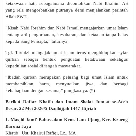
ketakwaan hati, sebagaimana dicontohkan Nabi Ibrahim AS
yang rela mengorbankan putranya demi menjalankan perintah
Allah SWT.
“Kisah Nabi Ibrahim dan Nabi Ismail mengajarkan umat Islam
tentang arti pengorbanan, kesabaran, dan ketaatan tanpa batas
kepada Sang Pencipta,” tuturnya.
Tgk Tarmizi mengajak umat Islam terus menghidupkan syiar
qurban sebagai bentuk penguatan ketakwaan sekaligus
kepedulian sosial di tengah masyarakat.
“Ibadah qurban merupakan peluang bagi umat Islam untuk
membersihkan harta, menyucikan jiwa, dan berbagi
kebahagiaan dengan sesama,” pungkasnya. (*)
Berikut Daftar Khatib dan Imam Shalat Jum'at se-Aceh
Besar, 22 Mei 2026/5 Dzulhijjah 1447 Hijriah
1. Masjid Jami' Babussalam Kem. Lam Ujong, Kec. Krueng
Barona Jaya
Khatib : Ust. Khairul Rafiqi, Lc., MA