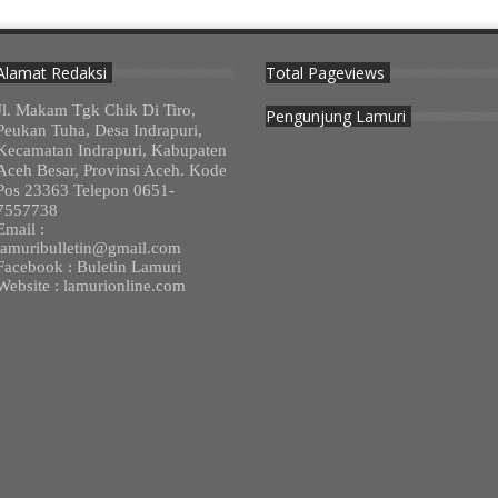
Alamat Redaksi
Total Pageviews
Jl. Makam Tgk Chik Di Tiro,
Pengunjung Lamuri
Peukan Tuha, Desa Indrapuri,
Kecamatan Indrapuri, Kabupaten
Aceh Besar, Provinsi Aceh. Kode
Pos 23363 Telepon 0651-
7557738
Email :
lamuribulletin@gmail.com
Facebook : Buletin Lamuri
Website : lamurionline.com