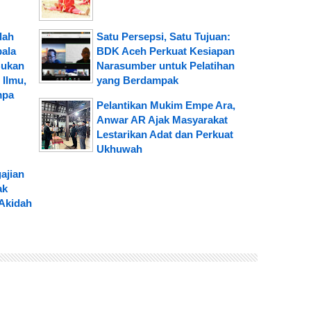
lah
Satu Persepsi, Satu Tujuan:
pala
BDK Aceh Perkuat Kesiapan
Bukan
Narasumber untuk Pelatihan
Ilmu,
yang Berdampak
mpa
Pelantikan Mukim Empe Ara,
Anwar AR Ajak Masyarakat
Lestarikan Adat dan Perkuat
Ukhuwah
ajian
ak
Akidah