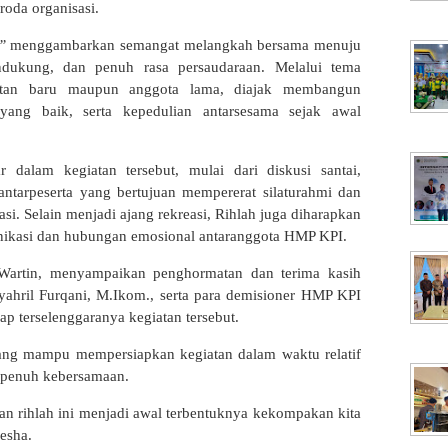
roda organisasi.
”
menggambarkan semangat melangkah bersama menuju
dukung, dan penuh rasa persaudaraan. Melalui tema
krutan baru maupun anggota lama, diajak membangun
yang baik, serta kepedulian antarsesama sejak awal
r dalam kegiatan tersebut, mulai dari diskusi santai,
antarpeserta yang bertujuan mempererat silaturahmi dan
 Selain menjadi ajang rekreasi, Rihlah juga diharapkan
ikasi dan hubungan emosional antaranggota HMP KPI.
 Wartin, menyampaikan penghormatan dan terima kasih
yahril Furqani, M.Ikom., serta para demisioner HMP KPI
p terselenggaranya kegiatan tersebut.
 yang mampu mempersiapkan kegiatan dalam waktu relatif
n penuh kebersamaan.
an rihlah ini menjadi awal terbentuknya kekompakan kita
esha.