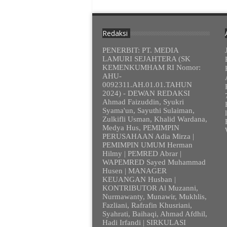
Redaksi
PENERBIT: PT. MEDIA
LAMURI SEJAHTERA (SK
KEMENKUMHAM RI Nomor:
AHU-
0092311.AH.01.01.TAHUN
2024) - DEWAN REDAKSI
Ahmad Faizuddin, Syukri
Syama'un, Sayuthi Sulaiman,
Zulkifli Usman, Khalid Wardana,
Medya Hus, PEMIMPIN
PERUSAHAAN Adia Mirza |
PEMIMPIN UMUM Herman
Hilmy | PEMRED Abrar |
WAPEMRED Sayed Muhammad
Husen | MANAGER
KEUANGAN Husban |
KONTRIBUTOR Al Muzanni,
Nurmawanty, Munawir, Mukhlis,
Fazliani, Rafrafin Khusriani,
Syahrati, Baihaqi, Ahmad Afdhil,
Hadi Irfandi | SIRKULASI