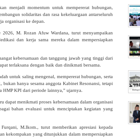
rapkan menjadi momentum untuk mempererat hubungan,
mbangun solidaritas dan rasa kekeluargaan antarseluruh
a organisasi ke depan.
de 2026, M. Rozan Afuw Wardana, turut menyampaikan
s dedikasi dan kerja sama mereka dalam mempersiapkan
mangat kebersamaan dan tanggung jawab yang tinggi dari
dapat terlaksana dengan baik dan dinikmati bersama.
adah untuk saling mengenal, mempererat hubungan, serta
 bukan hanya sesama anggota Kabinet Resonansi, tetapi
a HMP KPI dari periode lainnya,” ujarnya.
aru dapat menikmati proses kebersamaan dalam organisasi
ebagai bahan evaluasi untuk menciptakan kegiatan yang
 Furqani, M.Ikom., turut memberikan apresiasi kepada
s dan kekompakan yang ditunjukkan dalam mempersiapkan