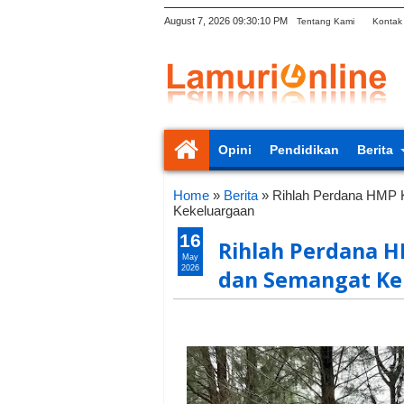
August 7, 2026
09:30:11 PM
Tentang Kami
Kontak
Opini
Pendidikan
Berita
Home
»
Berita
»
Rihlah Perdana HMP K
Kekeluargaan
16
Rihlah Perdana H
May
2026
dan Semangat Ke