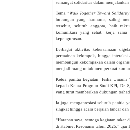
semangat solidaritas dalam menjalankan 
Tema
“Walk Together Toward Solidarity
hubungan yang harmonis, saling men
tersebut, seluruh anggota, baik re
komunikasi yang sehat, kerja sama 
kepengurusan.
Berbagai aktivitas kebersamaan digela
permainan kelompok, hingga interaksi 
membangun kekompakan dalam organisasi.
menjadi ruang untuk memperkuat komun
Ketua panitia kegiatan, Iesha Umami
kepada Ketua Program Studi KPI, Dr. S
yang turut memberikan dukungan terhada
Ia juga mengapresiasi seluruh panitia
singkat hingga acara berjalan lancar da
“Harapan saya, semoga kegiatan raker d
di Kabinet Resonansi tahun 2026,” ujar I