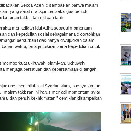
dibacakan Sekda Aceh, disampaikan bahwa malam
m yang sarat nilai spiritual sekaligus bentuk
antunan takbir, tahmid dan tahlil.
rakat menjadikan Idul Adha sebagai momentum
asan dan kepedulian sosial sebagaimana dicontohkan
Semangat berkurban tidak hanya diwujudkan dalam
orbanan waktu, tenaga, pikiran serta kepedulian untuk
erus memperkuat ukhuwah Islamiyah, ukhuwah
rta menjaga persatuan dan kebersamaan di tengah
njung tinggi nilai-nilai Syariat Islam, budaya santun
, malam takbiran ini harus menjadi momentum syiar
 damai dan penuh kekhidmatan,” demikian disampaikan