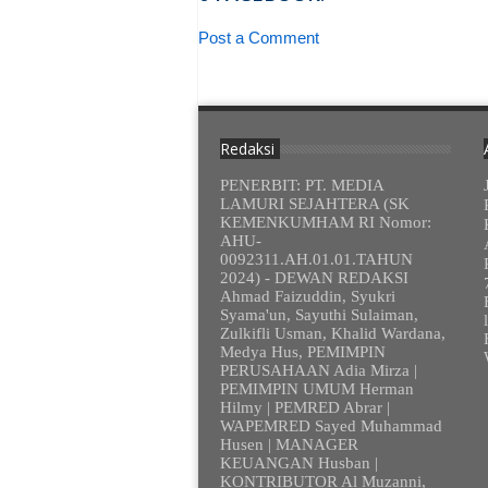
Post a Comment
Redaksi
PENERBIT: PT. MEDIA
LAMURI SEJAHTERA (SK
KEMENKUMHAM RI Nomor:
AHU-
0092311.AH.01.01.TAHUN
2024) - DEWAN REDAKSI
Ahmad Faizuddin, Syukri
Syama'un, Sayuthi Sulaiman,
Zulkifli Usman, Khalid Wardana,
Medya Hus, PEMIMPIN
PERUSAHAAN Adia Mirza |
PEMIMPIN UMUM Herman
Hilmy | PEMRED Abrar |
WAPEMRED Sayed Muhammad
Husen | MANAGER
KEUANGAN Husban |
KONTRIBUTOR Al Muzanni,