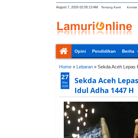
August 7, 2026
02:05:14 AM
Tentang Kami
Kontak
Opini
Pendidikan
Berita
Home
»
Lebaran
»
Sekda Aceh Lepas P
27
Sekda Aceh Lepas
May
2026
Idul Adha 1447 H