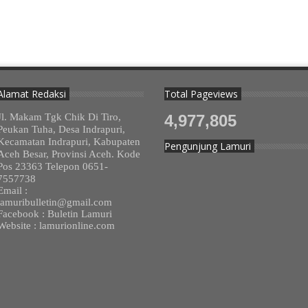
Alamat Redaksi
Total Pageviews
Jl. Makam Tgk Chik Di Tiro,
4,977,805
Peukan Tuha, Desa Indrapuri,
Kecamatan Indrapuri, Kabupaten
Pengunjung Lamuri
Aceh Besar, Provinsi Aceh. Kode
Pos 23363 Telepon 0651-
7557738
Email :
lamuribulletin@gmail.com
Facebook : Buletin Lamuri
Website : lamurionline.com