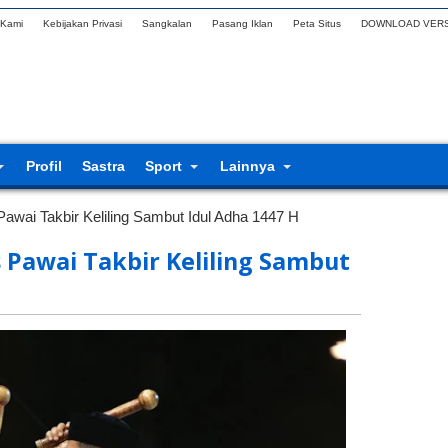
 Kami
Kebijakan Privasi
Sangkalan
Pasang Iklan
Peta Situs
DOWNLOAD VERS
Profil
Sastra
Sport
Lainnya
awai Takbir Keliling Sambut Idul Adha 1447 H
 Pawai Takbir Keliling Sambut