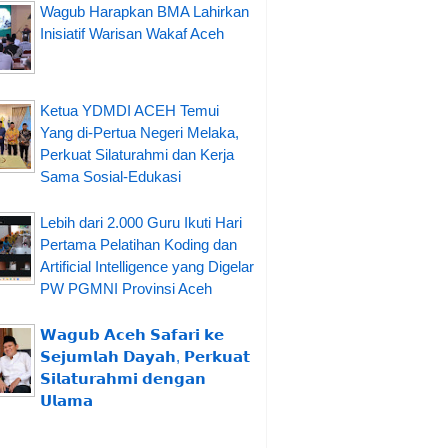
Wagub Harapkan BMA Lahirkan
Inisiatif Warisan Wakaf Aceh
Ketua YDMDI ACEH Temui
Yang di-Pertua Negeri Melaka,
Perkuat Silaturahmi dan Kerja
Sama Sosial-Edukasi
Lebih dari 2.000 Guru Ikuti Hari
Pertama Pelatihan Koding dan
Artificial Intelligence yang Digelar
PW PGMNI Provinsi Aceh
𝗪𝗮𝗴𝘂𝗯 𝗔𝗰𝗲𝗵 𝗦𝗮𝗳𝗮𝗿𝗶 𝗸𝗲
𝗦𝗲𝗷𝘂𝗺𝗹𝗮𝗵 𝗗𝗮𝘆𝗮𝗵, 𝗣𝗲𝗿𝗸𝘂𝗮𝘁
𝗦𝗶𝗹𝗮𝘁𝘂𝗿𝗮𝗵𝗺𝗶 𝗱𝗲𝗻𝗴𝗮𝗻
𝗨𝗹𝗮𝗺𝗮