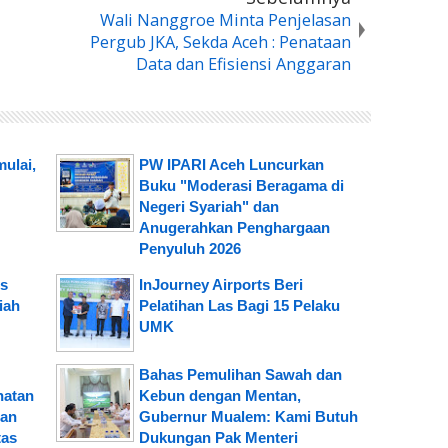
Wali Nanggroe Minta Penjelasan
Pergub JKA, Sekda Aceh : Penataan
Data dan Efisiensi Anggaran
ulai,
PW IPARI Aceh Luncurkan
Buku "Moderasi Beragama di
Negeri Syariah" dan
Anugerahkan Penghargaan
Penyuluh 2026
is
InJourney Airports Beri
iah
Pelatihan Las Bagi 15 Pelaku
UMK
Bahas Pemulihan Sawah dan
hatan
Kebun dengan Mentan,
gan
Gubernur Mualem: Kami Butuh
tas
Dukungan Pak Menteri