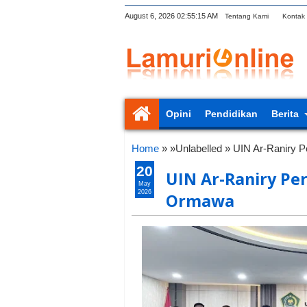
August 6, 2026
02:55:17 AM
Tentang Kami
Kontak
Opini
Pendidikan
Berita
Home
» »Unlabelled »
UIN Ar-Raniry 
20
UIN Ar-Raniry Pe
May
2026
Ormawa