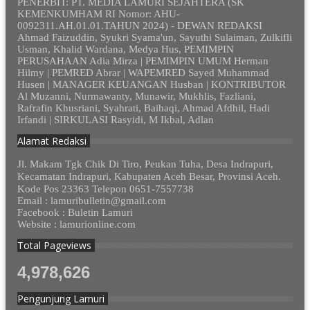
PENERBIT: PT. MEDIA LAMURI SEJAHTERA (SK
KEMENKUMHAM RI Nomor: AHU-
0092311.AH.01.01.TAHUN 2024) - DEWAN REDAKSI
Ahmad Faizuddin, Syukri Syama'un, Sayuthi Sulaiman, Zulkifli
Usman, Khalid Wardana, Medya Hus, PEMIMPIN
PERUSAHAAN Adia Mirza | PEMIMPIN UMUM Herman
Hilmy | PEMRED Abrar | WAPEMRED Sayed Muhammad
Husen | MANAGER KEUANGAN Husban | KONTRIBUTOR
Al Muzanni, Nurmawanty, Munawir, Mukhlis, Fazliani,
Rafrafin Khusriani, Syahrati, Baihaqi, Ahmad Afdhil, Hadi
Irfandi | SIRKULASI Rasyidi, M Ikbal, Adlan
Alamat Redaksi
Jl. Makam Tgk Chik Di Tiro, Peukan Tuha, Desa Indrapuri,
Kecamatan Indrapuri, Kabupaten Aceh Besar, Provinsi Aceh.
Kode Pos 23363 Telepon 0651-7557738
Email : lamuribulletin@gmail.com
Facebook : Buletin Lamuri
Website : lamurionline.com
Total Pageviews
4,978,626
Pengunjung Lamuri