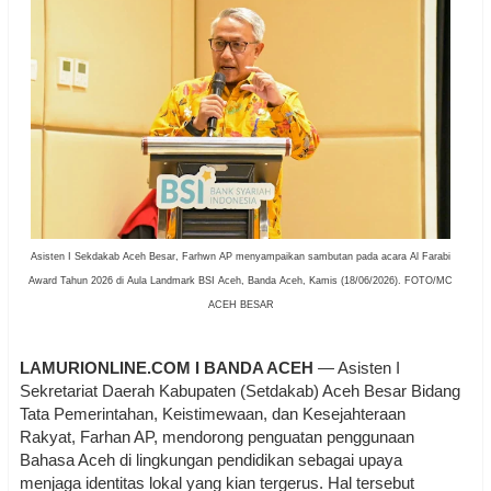
Asisten I Sekdakab Aceh Besar, Farhwn AP menyampaikan sambutan pada acara Al Farabi
Award Tahun 2026 di Aula Landmark BSI Aceh, Banda Aceh, Kamis (18/06/2026). FOTO/MC
ACEH BESAR
LAMURIONLINE.COM I BANDA ACEH
— Asisten I
Sekretariat Daerah Kabupaten (Setdakab) Aceh Besar Bidang
Tata Pemerintahan, Keistimewaan, dan Kesejahteraan
Rakyat, Farhan AP, mendorong penguatan penggunaan
Bahasa Aceh di lingkungan pendidikan sebagai upaya
menjaga identitas lokal yang kian tergerus. Hal tersebut