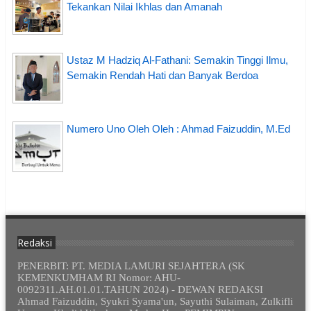
Tekankan Nilai Ikhlas dan Amanah
Ustaz M Hadziq Al-Fathani: Semakin Tinggi Ilmu,
Semakin Rendah Hati dan Banyak Berdoa
Numero Uno Oleh Oleh : Ahmad Faizuddin, M.Ed
Redaksi
PENERBIT: PT. MEDIA LAMURI SEJAHTERA (SK
KEMENKUMHAM RI Nomor: AHU-
0092311.AH.01.01.TAHUN 2024) - DEWAN REDAKSI
Ahmad Faizuddin, Syukri Syama'un, Sayuthi Sulaiman, Zulkifli