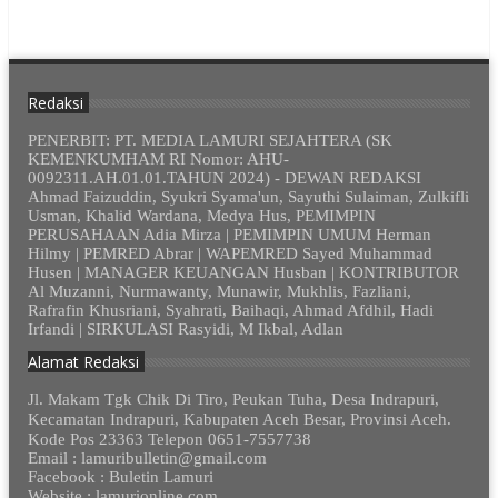
Redaksi
PENERBIT: PT. MEDIA LAMURI SEJAHTERA (SK
KEMENKUMHAM RI Nomor: AHU-
0092311.AH.01.01.TAHUN 2024) - DEWAN REDAKSI
Ahmad Faizuddin, Syukri Syama'un, Sayuthi Sulaiman, Zulkifli
Usman, Khalid Wardana, Medya Hus, PEMIMPIN
PERUSAHAAN Adia Mirza | PEMIMPIN UMUM Herman
Hilmy | PEMRED Abrar | WAPEMRED Sayed Muhammad
Husen | MANAGER KEUANGAN Husban | KONTRIBUTOR
Al Muzanni, Nurmawanty, Munawir, Mukhlis, Fazliani,
Rafrafin Khusriani, Syahrati, Baihaqi, Ahmad Afdhil, Hadi
Irfandi | SIRKULASI Rasyidi, M Ikbal, Adlan
Alamat Redaksi
Jl. Makam Tgk Chik Di Tiro, Peukan Tuha, Desa Indrapuri,
Kecamatan Indrapuri, Kabupaten Aceh Besar, Provinsi Aceh.
Kode Pos 23363 Telepon 0651-7557738
Email : lamuribulletin@gmail.com
Facebook : Buletin Lamuri
Website : lamurionline.com