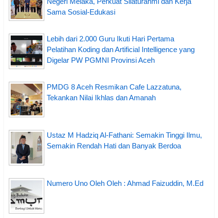
Negeri Melaka, Perkuat Silaturahmi dan Kerja
Sama Sosial-Edukasi
Lebih dari 2.000 Guru Ikuti Hari Pertama
Pelatihan Koding dan Artificial Intelligence yang
Digelar PW PGMNI Provinsi Aceh
PMDG 8 Aceh Resmikan Cafe Lazzatuna,
Tekankan Nilai Ikhlas dan Amanah
Ustaz M Hadziq Al-Fathani: Semakin Tinggi Ilmu,
Semakin Rendah Hati dan Banyak Berdoa
Numero Uno Oleh Oleh : Ahmad Faizuddin, M.Ed