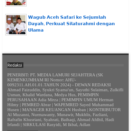
𝗪𝗮𝗴𝘂𝗯 𝗔𝗰𝗲𝗵 𝗦𝗮𝗳𝗮𝗿𝗶 𝗸𝗲 𝗦𝗲𝗷𝘂𝗺𝗹𝗮𝗵
𝗗𝗮𝘆𝗮𝗵, 𝗣𝗲𝗿𝗸𝘂𝗮𝘁 𝗦𝗶𝗹𝗮𝘁𝘂𝗿𝗮𝗵𝗺𝗶 𝗱𝗲𝗻𝗴𝗮𝗻
𝗨𝗹𝗮𝗺𝗮
Redaksi
PENERBIT: PT. MEDIA LAMURI SEJAHTERA (SK
KEMENKUMHAM RI Nomor: AHU-
0092311.AH.01.01.TAHUN 2024) - DEWAN REDAKSI
Ahmad Faizuddin, Syukri Syama'un, Sayuthi Sulaiman, Zulkifli
Usman, Khalid Wardana, Medya Hus, PEMIMPIN
PERUSAHAAN Adia Mirza | PEMIMPIN UMUM Herman
Hilmy | PEMRED Abrar | WAPEMRED Sayed Muhammad
Husen | MANAGER KEUANGAN Husban | KONTRIBUTOR
Al Muzanni, Nurmawanty, Munawir, Mukhlis, Fazliani,
Rafrafin Khusriani, Syahrati, Baihaqi, Ahmad Afdhil, Hadi
Irfandi | SIRKULASI Rasyidi, M Ikbal, Adlan