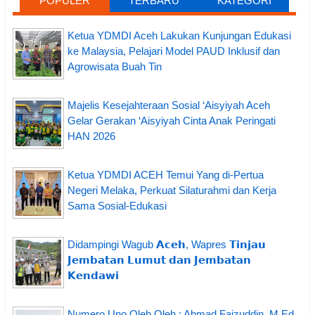
POPULER
TERBARU
KATEGORI
Ketua YDMDI Aceh Lakukan Kunjungan Edukasi
ke Malaysia, Pelajari Model PAUD Inklusif dan
Agrowisata Buah Tin
Majelis Kesejahteraan Sosial ‘Aisyiyah Aceh
Gelar Gerakan ‘Aisyiyah Cinta Anak Peringati
HAN 2026
Ketua YDMDI ACEH Temui Yang di-Pertua
Negeri Melaka, Perkuat Silaturahmi dan Kerja
Sama Sosial-Edukasi
Didampingi Wagub 𝗔𝗰𝗲𝗵, Wapres 𝗧𝗶𝗻𝗷𝗮𝘂
𝗝𝗲𝗺𝗯𝗮𝘁𝗮𝗻 𝗟𝘂𝗺𝘂𝘁 𝗱𝗮𝗻 𝗝𝗲𝗺𝗯𝗮𝘁𝗮𝗻
𝗞𝗲𝗻𝗱𝗮𝘄𝗶
Numero Uno Oleh Oleh : Ahmad Faizuddin, M.Ed