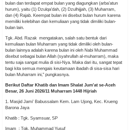
bulan dan terdapat empat bulan yang diagungkan (arba’atun
hurum), yaitu (1) Dzulqa’dah, (2) Dzulhijjah, (3) Muharram,
dan (4) Rajab. Keempat bulan ini disebut bulan hurum karena
memiliki kelebihan dan kemuliaan yang tidak dimiliki bulan-
bulan lain.
Tgk. Abd. Razak mengatakan, salah satu bentuk dari
kemuliaan bulan Muharram yang tidak dimiliki oleh bulan-
bulan lainnya adalah karena bulan ini oleh Nabi Muhammad
disebut sebagai bulan Allah (syahrullah al-muharram), maka
tentu saja sangat mulia di sisi-Nya. Maka dari itu, sangat tepat
bagi kita semua mengais keutamaan ibadah di sisa-sisa hari
bulan Muharram ini,” pungkasnya.
Berikut Daftar Khatib dan Imam Shalat Jum'at se-Aceh
Besar, 26 Juni 2026/11 Muharram 1448 Hijriah
1. Masjid Jami' Babussalam Kem. Lam Ujong, Kec. Krueng
Barona Jaya
Khatib : Tgk. Syamsuar, SP
Imam : Tgk. Muhammad Yusuf