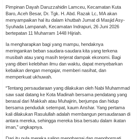
Pimpinan Dayah Daruzzahidin Lamceu, Kecamatan Kuta
Baro, Aceh Besar, Dr. Tgk. H. Abd. Razak Lc, MA akan
menyampaikan hal itu dalam khutbah Jumat di Masjid Asy-
Syuhada Lampanah, Kecamatan Indrapuri, 26 Juni 2026
bertepatan 11 Muharram 1448 Hijriah.
Ia mengharapkan bagi yang mampu, hendaknya
meringankan beban saudara-saudara kita yang terkena
musibah atau yang masih terjerat dampak ekonomi. Bagi
yang diberi kelebihan ilmu dan waktu, dapat menyebarkan
kebaikan dengan mengajar, memberi nasihat, dan
memperkuat ukhuwah.
“Tentang persaudaraan yang dilakukan oleh Nabi Muhammad
saw saat datang ke Kota Madinah bersama pendatang yang
berasal dari Makkah atau Muhajirin, berjumpa dan hidup
bersama penduduk setempat, kaum Anshar. Yang pertama
kali dilakukan Rasulullah adalah membangun persaudaraan di
antara mereka, sehingga mereka bisa bersatu dalam ikatan
iman,” ungkapnya.
Dari itu pula mereka saling menghargai dan menghormati,