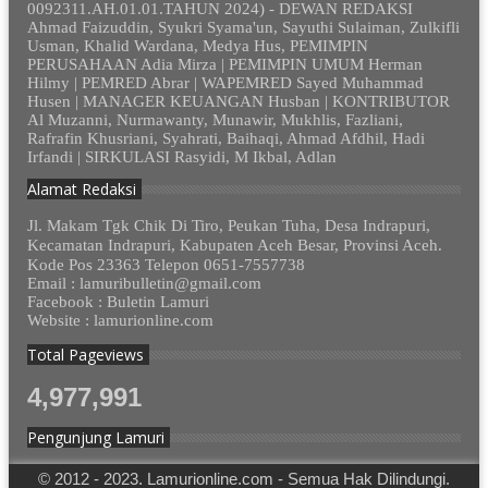
0092311.AH.01.01.TAHUN 2024) - DEWAN REDAKSI
Ahmad Faizuddin, Syukri Syama'un, Sayuthi Sulaiman, Zulkifli
Usman, Khalid Wardana, Medya Hus, PEMIMPIN
PERUSAHAAN Adia Mirza | PEMIMPIN UMUM Herman
Hilmy | PEMRED Abrar | WAPEMRED Sayed Muhammad
Husen | MANAGER KEUANGAN Husban | KONTRIBUTOR
Al Muzanni, Nurmawanty, Munawir, Mukhlis, Fazliani,
Rafrafin Khusriani, Syahrati, Baihaqi, Ahmad Afdhil, Hadi
Irfandi | SIRKULASI Rasyidi, M Ikbal, Adlan
Alamat Redaksi
Jl. Makam Tgk Chik Di Tiro, Peukan Tuha, Desa Indrapuri,
Kecamatan Indrapuri, Kabupaten Aceh Besar, Provinsi Aceh.
Kode Pos 23363 Telepon 0651-7557738
Email : lamuribulletin@gmail.com
Facebook : Buletin Lamuri
Website : lamurionline.com
Total Pageviews
4,977,991
Pengunjung Lamuri
© 2012 - 2023. Lamurionline.com - Semua Hak Dilindungi.