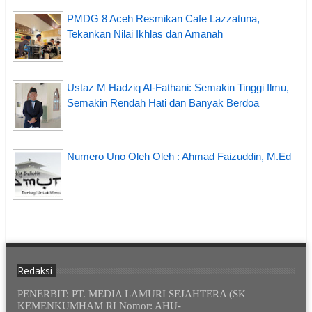
PMDG 8 Aceh Resmikan Cafe Lazzatuna,
Tekankan Nilai Ikhlas dan Amanah
Ustaz M Hadziq Al-Fathani: Semakin Tinggi Ilmu,
Semakin Rendah Hati dan Banyak Berdoa
Numero Uno Oleh Oleh : Ahmad Faizuddin, M.Ed
Redaksi
PENERBIT: PT. MEDIA LAMURI SEJAHTERA (SK
KEMENKUMHAM RI Nomor: AHU-