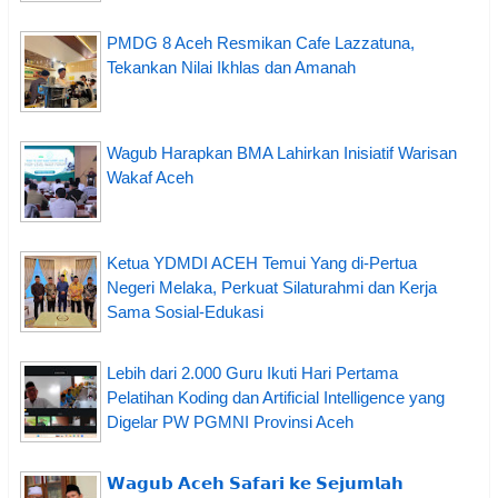
PMDG 8 Aceh Resmikan Cafe Lazzatuna,
Tekankan Nilai Ikhlas dan Amanah
Wagub Harapkan BMA Lahirkan Inisiatif Warisan
Wakaf Aceh
Ketua YDMDI ACEH Temui Yang di-Pertua
Negeri Melaka, Perkuat Silaturahmi dan Kerja
Sama Sosial-Edukasi
Lebih dari 2.000 Guru Ikuti Hari Pertama
Pelatihan Koding dan Artificial Intelligence yang
Digelar PW PGMNI Provinsi Aceh
𝗪𝗮𝗴𝘂𝗯 𝗔𝗰𝗲𝗵 𝗦𝗮𝗳𝗮𝗿𝗶 𝗸𝗲 𝗦𝗲𝗷𝘂𝗺𝗹𝗮𝗵