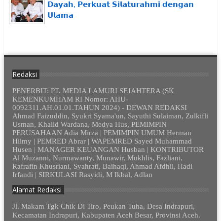
𝗗𝗮𝘆𝗮𝗵, 𝗣𝗲𝗿𝗸𝘂𝗮𝘁 𝗦𝗶𝗹𝗮𝘁𝘂𝗿𝗮𝗵𝗺𝗶 𝗱𝗲𝗻𝗴𝗮𝗻
𝗨𝗹𝗮𝗺𝗮
Redaksi
PENERBIT: PT. MEDIA LAMURI SEJAHTERA (SK
KEMENKUMHAM RI Nomor: AHU-
0092311.AH.01.01.TAHUN 2024) - DEWAN REDAKSI
Ahmad Faizuddin, Syukri Syama'un, Sayuthi Sulaiman, Zulkifli
Usman, Khalid Wardana, Medya Hus, PEMIMPIN
PERUSAHAAN Adia Mirza | PEMIMPIN UMUM Herman
Hilmy | PEMRED Abrar | WAPEMRED Sayed Muhammad
Husen | MANAGER KEUANGAN Husban | KONTRIBUTOR
Al Muzanni, Nurmawanty, Munawir, Mukhlis, Fazliani,
Rafrafin Khusriani, Syahrati, Baihaqi, Ahmad Afdhil, Hadi
Irfandi | SIRKULASI Rasyidi, M Ikbal, Adlan
Alamat Redaksi
Jl. Makam Tgk Chik Di Tiro, Peukan Tuha, Desa Indrapuri,
Kecamatan Indrapuri, Kabupaten Aceh Besar, Provinsi Aceh.