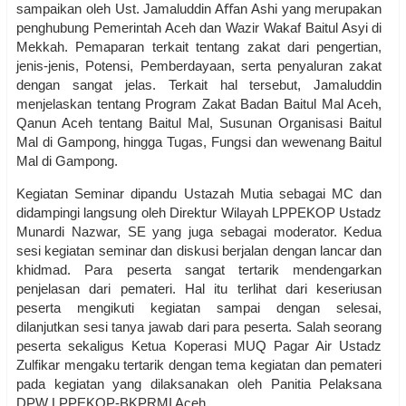
sampaikan oleh Ust. Jamaluddin Aﬀan Ashi yang merupakan
penghubung Pemerintah Aceh dan Wazir Wakaf Baitul Asyi di
Mekkah. Pemaparan terkait tentang zakat dari pengertian,
jenis-jenis, Potensi, Pemberdayaan, serta penyaluran zakat
dengan sangat jelas. Terkait hal tersebut, Jamaluddin
menjelaskan tentang Program Zakat Badan Baitul Mal Aceh,
Qanun Aceh tentang Baitul Mal, Susunan Organisasi Baitul
Mal di Gampong, hingga Tugas, Fungsi dan wewenang Baitul
Mal di Gampong.
Kegiatan Seminar dipandu Ustazah Mutia sebagai MC dan
didampingi langsung oleh Direktur Wilayah LPPEKOP Ustadz
Munardi Nazwar, SE yang juga sebagai moderator. Kedua
sesi kegiatan seminar dan diskusi berjalan dengan lancar dan
khidmad. Para peserta sangat tertarik mendengarkan
penjelasan dari pemateri. Hal itu terlihat dari keseriusan
peserta mengikuti kegiatan sampai dengan selesai,
dilanjutkan sesi tanya jawab dari para peserta. Salah seorang
peserta sekaligus Ketua Koperasi MUQ Pagar Air Ustadz
Zulfikar mengaku tertarik dengan tema kegiatan dan pemateri
pada kegiatan yang dilaksanakan oleh Panitia Pelaksana
DPW LPPEKOP-BKPRMI Aceh.