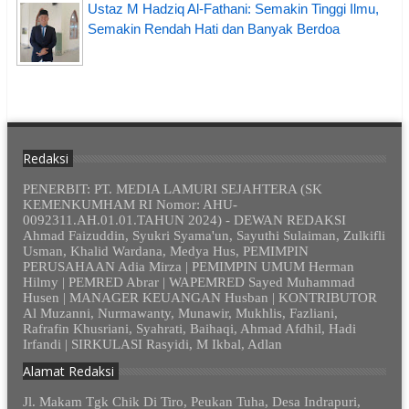
Ustaz M Hadziq Al-Fathani: Semakin Tinggi Ilmu,
Semakin Rendah Hati dan Banyak Berdoa
Redaksi
PENERBIT: PT. MEDIA LAMURI SEJAHTERA (SK
KEMENKUMHAM RI Nomor: AHU-
0092311.AH.01.01.TAHUN 2024) - DEWAN REDAKSI
Ahmad Faizuddin, Syukri Syama'un, Sayuthi Sulaiman, Zulkifli
Usman, Khalid Wardana, Medya Hus, PEMIMPIN
PERUSAHAAN Adia Mirza | PEMIMPIN UMUM Herman
Hilmy | PEMRED Abrar | WAPEMRED Sayed Muhammad
Husen | MANAGER KEUANGAN Husban | KONTRIBUTOR
Al Muzanni, Nurmawanty, Munawir, Mukhlis, Fazliani,
Rafrafin Khusriani, Syahrati, Baihaqi, Ahmad Afdhil, Hadi
Irfandi | SIRKULASI Rasyidi, M Ikbal, Adlan
Alamat Redaksi
Jl. Makam Tgk Chik Di Tiro, Peukan Tuha, Desa Indrapuri,