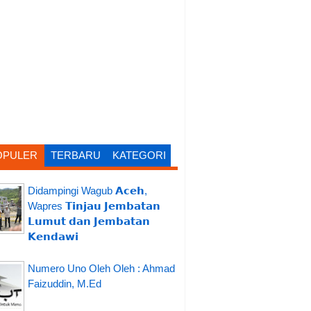
OPULER
TERBARU
KATEGORI
Didampingi Wagub 𝗔𝗰𝗲𝗵,
Wapres 𝗧𝗶𝗻𝗷𝗮𝘂 𝗝𝗲𝗺𝗯𝗮𝘁𝗮𝗻
𝗟𝘂𝗺𝘂𝘁 𝗱𝗮𝗻 𝗝𝗲𝗺𝗯𝗮𝘁𝗮𝗻
𝗞𝗲𝗻𝗱𝗮𝘄𝗶
Numero Uno Oleh Oleh : Ahmad
Faizuddin, M.Ed