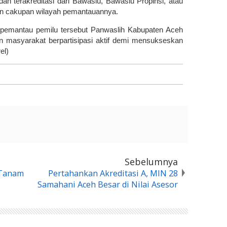
n terakreditasi dari Bawaslu, Bawaslu Propinsi, atau
n cakupan wilayah pemantauannya.
 pemantau pemilu tersebut Panwaslih Kabupaten Aceh
 masyarakat berpartisipasi aktif demi mensukseskan
el)
Sebelumnya
 Tanam
Pertahankan Akreditasi A, MIN 28
Samahani Aceh Besar di Nilai Asesor