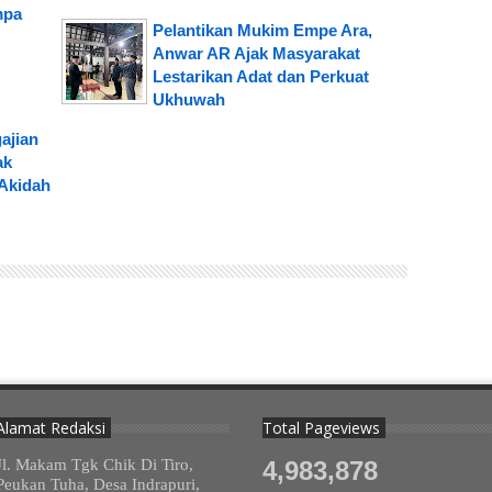
mpa
Pelantikan Mukim Empe Ara,
Anwar AR Ajak Masyarakat
Lestarikan Adat dan Perkuat
Ukhuwah
ajian
ak
Akidah
Alamat Redaksi
Total Pageviews
Jl. Makam Tgk Chik Di Tiro,
4,983,878
Peukan Tuha, Desa Indrapuri,