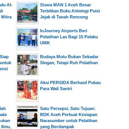
du Al-
Siswa MAN 1 Aceh Besar
li
Terbitkan Buku Antologi Puisi
 Mitra
Jejak di Tanah Rencong
InJourney Airports Beri
Pelatihan Las Bagi 15 Pelaku
UMK
Siap
Budaya Mutu Bukan Sekadar
 untuk
Slogan, Tetapi Ruh Pelatihan
ensi
Aksi PERSIDA Berhasil Pukau
Para Wali Santri
lah
Satu Persepsi, Satu Tujuan:
pala
BDK Aceh Perkuat Kesiapan
Bukan
Narasumber untuk Pelatihan
Ilmu,
yang Berdampak