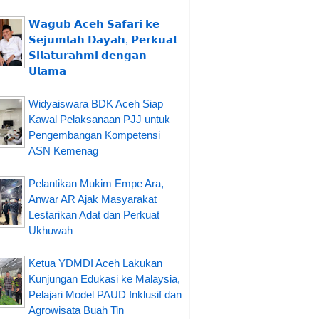
𝗪𝗮𝗴𝘂𝗯 𝗔𝗰𝗲𝗵 𝗦𝗮𝗳𝗮𝗿𝗶 𝗸𝗲
𝗦𝗲𝗷𝘂𝗺𝗹𝗮𝗵 𝗗𝗮𝘆𝗮𝗵, 𝗣𝗲𝗿𝗸𝘂𝗮𝘁
𝗦𝗶𝗹𝗮𝘁𝘂𝗿𝗮𝗵𝗺𝗶 𝗱𝗲𝗻𝗴𝗮𝗻
𝗨𝗹𝗮𝗺𝗮
Widyaiswara BDK Aceh Siap
Kawal Pelaksanaan PJJ untuk
Pengembangan Kompetensi
ASN Kemenag
Pelantikan Mukim Empe Ara,
Anwar AR Ajak Masyarakat
Lestarikan Adat dan Perkuat
Ukhuwah
Ketua YDMDI Aceh Lakukan
Kunjungan Edukasi ke Malaysia,
Pelajari Model PAUD Inklusif dan
Agrowisata Buah Tin