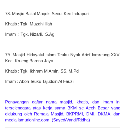
78. Masjid Baital Maqdis Seout Kec Indrapuri
Khatib : Tgk. Muzdhi Illah
Imam : Tgk. Nizarli, S.Ag
79. Masjid Hidayatul Islam Teuku Nyak Arief lamreung XXVl
Kec. Krueng Barona Jaya
Khatib : Tgk. Ikhram M Amin, SS, M.Pd
Imam : Abon Teuku Tajuddin Al Fauzi
Penayangan daftar nama masjid, khatib, dan imam ini
terselenggara atas kerja sama BKM se Aceh Besar yang
didukung oleh Remaja Masjid, BKPRMI, DMI, DKMA, dan
media lamurionline.com. (Sayed/Vandi/Ridha)