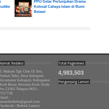
s
PPIJ Gelar Pertunjukan Drama
eudike
Kolosal Cahaya Islam di Bumi
Betawi
Alamat Redaksi
Total Pageviews
Jl. Makam Tgk Chik Di Tiro,
4,983,503
Peukan Tuha, Desa Indrapuri,
Kecamatan Indrapuri, Kabupaten
Pengunjung Lamuri
Aceh Besar, Provinsi Aceh. Kode
Pos 23363 Telepon 0651-
7557738
Email :
lamuribulletin@gmail.com
Facebook : Buletin Lamuri