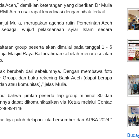
 Aceh," demikian keterangan yang diberikan Dr Mulia
I Aceh usai rapat koordinasi dengan pihak terkait.
anjut Mulia, merupakan agenda rutin Pemerintah Aceh
, sebagai wujud pelaksanaan syiar Islam secara
taran group peserta akan dimulai pada tanggal 1 - 6
emaja Masjid Raya Baiturrahman sebelah menara selatan
b.
anyak berubah dari sebelumnya. Dengan membawa foto
 Group, dan buku rekening Bank Aceh (dapat berupa
dan atau komunitas)," jelas Mulia.
but bahwa jumlah peserta tiap group minimal 30 dan
ainnya dapat dikomunikasikan via Ketua melalui Contac
85296999146.
ar tiga puluh delapan juta bersumber dari APBA 2024,"
Buday