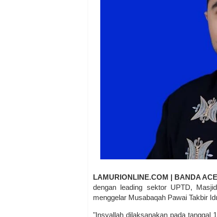
LAMURIONLINE.COM | BANDA AC
dengan leading sektor UPTD, Mas
menggelar Musabaqah Pawai Takbir Id
"Insyallah dilaksanakan pada tanggal