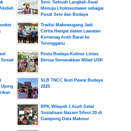
ak
Seni: Sebuah Langkah Awal
Akidah
Menuju Lhokseumawe sebagai
Pusat Seni dan Budaya
unker
Tradisi Makmeugang Jadi
a
Cerita Hangat dalam Lawatan
Kemenag Aceh Barat ke
Terengganu
aot
Pesta Budaya Kuliner Lintas
Sosial
Benua Semarakkan Milad USK
t
SLB TNCC Ikuti Pawai Budaya
 Ujong
2025
rikan
BPK Wilayah 1 Aceh Gelar
Sosialisasi Nazam Sifeut 20 di
Gampong Data Makmur