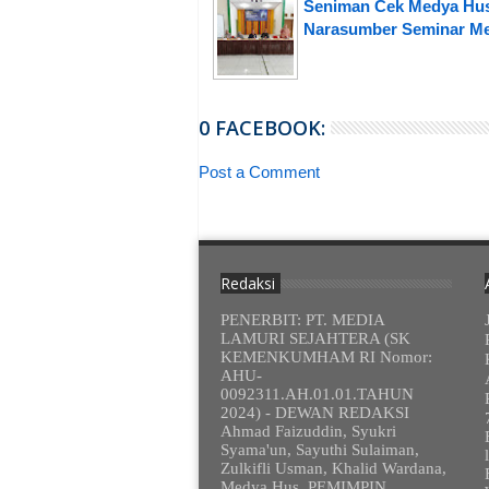
Seniman Cek Medya Hu
Narasumber Seminar M
0 FACEBOOK:
Post a Comment
Redaksi
PENERBIT: PT. MEDIA
LAMURI SEJAHTERA (SK
KEMENKUMHAM RI Nomor:
AHU-
0092311.AH.01.01.TAHUN
2024) - DEWAN REDAKSI
Ahmad Faizuddin, Syukri
Syama'un, Sayuthi Sulaiman,
Zulkifli Usman, Khalid Wardana,
Medya Hus, PEMIMPIN