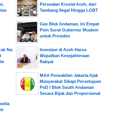
i,
Persoalan Krusial Aceh, dari
tas
Tambang Ilegal Hingga LGBT
Gas Blok Andaman, Ini Empat
Poin Surat Gubernur Mualem
untuk Presiden
Kak Na:
Investasi di Aceh Harus
t
Wujudkan Kesejahteraan
bi
Rakyat
MAA Perwakilan Jakarta Ajak
Masyarakat Sikapi Persetujuan
PoD I Blok South Andaman
Secara Bijak dan Proporsional
polda
eh