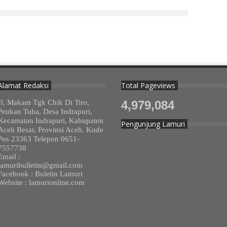
Alamat Redaksi
Total Pageviews
Jl. Makam Tgk Chik Di Tiro,
4,979,084
Peukan Tuha, Desa Indrapuri,
Kecamatan Indrapuri, Kabupaten
Pengunjung Lamuri
Aceh Besar, Provinsi Aceh. Kode
Pos 23363 Telepon 0651-
7557738
Email :
lamuribulletin@gmail.com
Facebook : Buletin Lamuri
Website : lamurionline.com