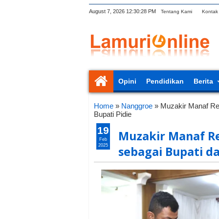
August 7, 2026
12:30:29 PM
Tentang Kami
Kontak
Opini
Pendidikan
Berita
Home
»
Nanggroe
»
Muzakir Manaf Res
Bupati Pidie
19
Muzakir Manaf Res
Feb
2025
sebagai Bupati da