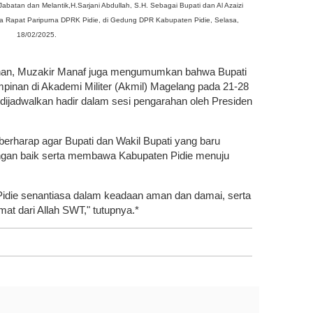
atan dan Melantik,H.Sarjani Abdullah, S.H. Sebagai Bupati dan Al Azaizi
da Rapat Paripurna DPRK Pidie, di Gedung DPR Kabupaten Pidie, Selasa,
18/02/2025.
ahan, Muzakir Manaf juga mengumumkan bahwa Bupati
mpinan di Akademi Militer (Akmil) Magelang pada 21-28
 dijadwalkan hadir dalam sesi pengarahan oleh Presiden
erharap agar Bupati dan Wakil Bupati yang baru
engan baik serta membawa Kabupaten Pidie menuju
idie senantiasa dalam keadaan aman dan damai, serta
at dari Allah SWT," tutupnya.*