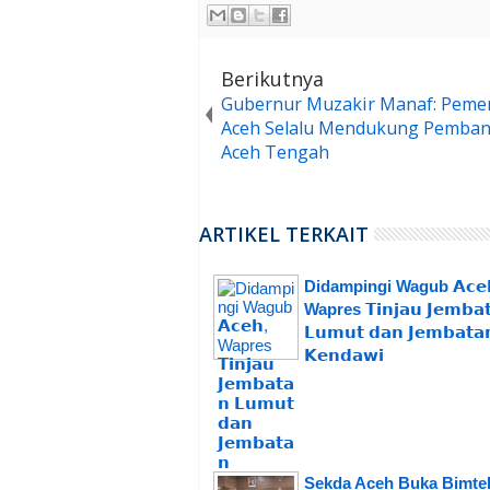
Berikutnya
Gubernur Muzakir Manaf: Peme
Aceh Selalu Mendukung Pemba
Aceh Tengah
ARTIKEL TERKAIT
Didampingi Wagub 𝗔𝗰𝗲
Wapres 𝗧𝗶𝗻𝗷𝗮𝘂 𝗝𝗲𝗺𝗯𝗮
𝗟𝘂𝗺𝘂𝘁 𝗱𝗮𝗻 𝗝𝗲𝗺𝗯𝗮𝘁𝗮
𝗞𝗲𝗻𝗱𝗮𝘄𝗶
Sekda Aceh Buka Bimte