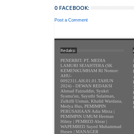
0 FACEBOOK:
Post a Comment
Redaksi
PENERBIT: PT. MEDIA
LAMURI SEJAHTERA (SK
KEMENKUMHAM RI Nomor:
AHU-
0092311.AH.01.01.TAHUN
2024) - DEWAN REDAKSI
Ahmad Faizuddin, Syukri
Syama'un, Sayuthi Sulaiman,
Zulkifli Usman, Khalid Wardana,
Medya Hus, PEMIMPIN
PERUSAHAAN Adia Mirza |
PEMIMPIN UMUM Herman
Hilmy | PEMRED Abrar |
WAPEMRED Sayed Muhammad
Husen | MANAGER