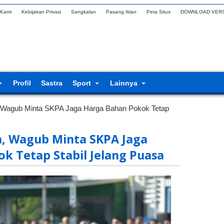
 Kami
Kebijakan Privasi
Sangkalan
Pasang Iklan
Peta Situs
DOWNLOAD VERS
Profil
Sastra
Sport
Lainnya
, Wagub Minta SKPA Jaga Harga Bahan Pokok Tetap
n, Wagub Minta SKPA Jaga
k Tetap Stabil Jelang Puasa