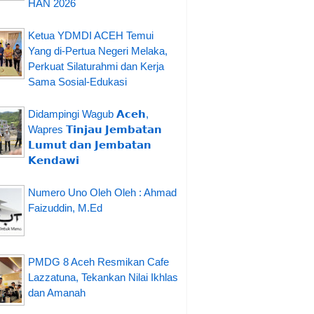
HAN 2026
Ketua YDMDI ACEH Temui
Yang di-Pertua Negeri Melaka,
Perkuat Silaturahmi dan Kerja
Sama Sosial-Edukasi
Didampingi Wagub 𝗔𝗰𝗲𝗵,
Wapres 𝗧𝗶𝗻𝗷𝗮𝘂 𝗝𝗲𝗺𝗯𝗮𝘁𝗮𝗻
𝗟𝘂𝗺𝘂𝘁 𝗱𝗮𝗻 𝗝𝗲𝗺𝗯𝗮𝘁𝗮𝗻
𝗞𝗲𝗻𝗱𝗮𝘄𝗶
Numero Uno Oleh Oleh : Ahmad
Faizuddin, M.Ed
PMDG 8 Aceh Resmikan Cafe
Lazzatuna, Tekankan Nilai Ikhlas
dan Amanah