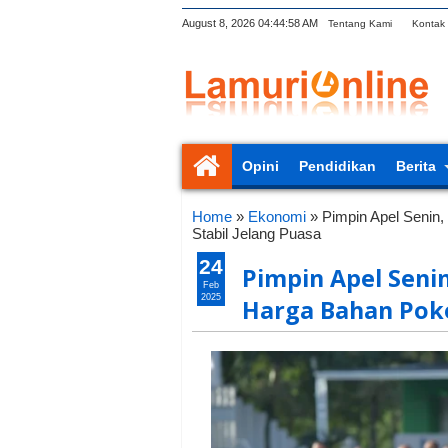
August 8, 2026
04:44:59 AM
Tentang Kami
Kontak
Opini
Pendidikan
Berita
Home
»
Ekonomi
»
Pimpin Apel Senin
Stabil Jelang Puasa
24
Pimpin Apel Seni
Feb
2025
Harga Bahan Poko