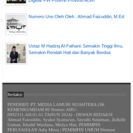
Digelar PW PGMNI Provinsi Aceh
Numero Uno Oleh Oleh : Ahmad Faizuddin, M.Ed
Ustaz M Hadziq Al-Fathani: Semakin Tinggi Ilmu,
Semakin Rendah Hati dan Banyak Berdoa
Redaksi
PENERBIT: PT. MEDIA LAMURI SEJAHTERA (SK
KEMENKUMHAM RI Nomor: AHU-
0092311.AH.01.01.TAHUN 2024) - DEWAN REDAKSI
Ahmad Faizuddin, Syukri Syama'un, Sayuthi Sulaiman, Zulkifli
Usman, Khalid Wardana, Medya Hus, PEMIMPIN
PERUSAHAAN Adia Mirza | PEMIMPIN UMUM Herman