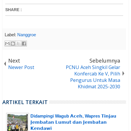
SHARE
:
Label:
Nanggroe
Next
Sebelumnya
Newer Post
PCNU Aceh Singkil Gelar
Konfercab Ke V, Pilih
Pengurus Untuk Masa
Khidmat 2025-2030
ARTIKEL TERKAIT
Didampingi Wagub 𝗔𝗰𝗲𝗵, Wapres 𝗧𝗶𝗻𝗷𝗮𝘂
𝗝𝗲𝗺𝗯𝗮𝘁𝗮𝗻 𝗟𝘂𝗺𝘂𝘁 𝗱𝗮𝗻 𝗝𝗲𝗺𝗯𝗮𝘁𝗮𝗻
𝗞𝗲𝗻𝗱𝗮𝘄𝗶