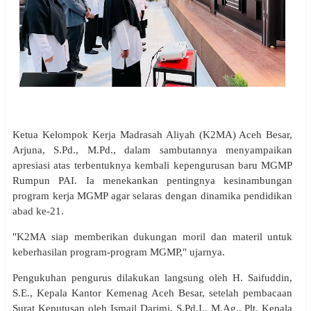
Ketua Kelompok Kerja Madrasah Aliyah (K2MA) Aceh Besar,
Arjuna, S.Pd., M.Pd., dalam sambutannya menyampaikan
apresiasi atas terbentuknya kembali kepengurusan baru MGMP
Rumpun PAI. Ia menekankan pentingnya kesinambungan
program kerja MGMP agar selaras dengan dinamika pendidikan
abad ke-21.
"K2MA siap memberikan dukungan moril dan materil untuk
keberhasilan program-program MGMP," ujarnya.
Pengukuhan pengurus dilakukan langsung oleh H. Saifuddin,
S.E., Kepala Kantor Kemenag Aceh Besar, setelah pembacaan
Surat Keputusan oleh Ismail Darimi, S.Pd.I., M.Ag., Plt. Kepala