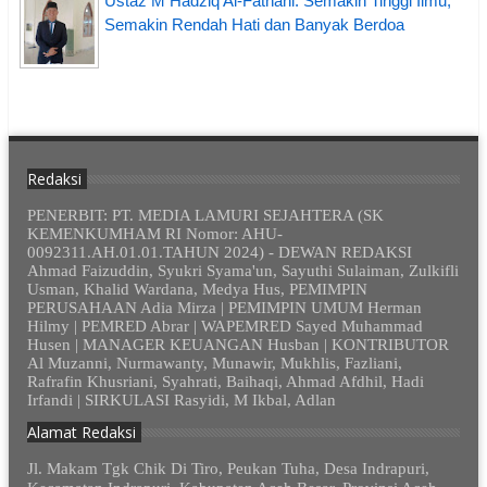
Ustaz M Hadziq Al-Fathani: Semakin Tinggi Ilmu,
Semakin Rendah Hati dan Banyak Berdoa
Redaksi
PENERBIT: PT. MEDIA LAMURI SEJAHTERA (SK
KEMENKUMHAM RI Nomor: AHU-
0092311.AH.01.01.TAHUN 2024) - DEWAN REDAKSI
Ahmad Faizuddin, Syukri Syama'un, Sayuthi Sulaiman, Zulkifli
Usman, Khalid Wardana, Medya Hus, PEMIMPIN
PERUSAHAAN Adia Mirza | PEMIMPIN UMUM Herman
Hilmy | PEMRED Abrar | WAPEMRED Sayed Muhammad
Husen | MANAGER KEUANGAN Husban | KONTRIBUTOR
Al Muzanni, Nurmawanty, Munawir, Mukhlis, Fazliani,
Rafrafin Khusriani, Syahrati, Baihaqi, Ahmad Afdhil, Hadi
Irfandi | SIRKULASI Rasyidi, M Ikbal, Adlan
Alamat Redaksi
Jl. Makam Tgk Chik Di Tiro, Peukan Tuha, Desa Indrapuri,