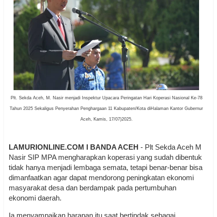
Plt. Sekda Aceh, M. Nasir menjadi Inspektur Upacara Peringatan Hari Koperasi Nasional Ke-78
Tahun 2025 Sekaligus Penyerahan Penghargaan 11 Kabupaten/Kota diHalaman Kantor Gubernur
Aceh, Kamis, 17/07)2025.
LAMURIONLINE.COM I BANDA ACEH
- Plt Sekda Aceh M
Nasir SIP MPA mengharapkan koperasi yang sudah dibentuk
tidak hanya menjadi lembaga semata, tetapi benar-benar bisa
dimanfaatkan agar dapat mendorong peningkatan ekonomi
masyarakat desa dan berdampak pada pertumbuhan
ekonomi daerah.
Ia menyampaikan harapan itu saat bertindak sebagai