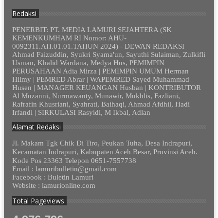
Redaksi
PENERBIT: PT. MEDIA LAMURI SEJAHTERA (SK
KEMENKUMHAM RI Nomor: AHU-
0092311.AH.01.01.TAHUN 2024) - DEWAN REDAKSI
Ahmad Faizuddin, Syukri Syama'un, Sayuthi Sulaiman, Zulkifli
Usman, Khalid Wardana, Medya Hus, PEMIMPIN
PERUSAHAAN Adia Mirza | PEMIMPIN UMUM Herman
Hilmy | PEMRED Abrar | WAPEMRED Sayed Muhammad
Husen | MANAGER KEUANGAN Husban | KONTRIBUTOR
Al Muzanni, Nurmawanty, Munawir, Mukhlis, Fazliani,
Rafrafin Khusriani, Syahrati, Baihaqi, Ahmad Afdhil, Hadi
Irfandi | SIRKULASI Rasyidi, M Ikbal, Adlan
Alamat Redaksi
Jl. Makam Tgk Chik Di Tiro, Peukan Tuha, Desa Indrapuri,
Kecamatan Indrapuri, Kabupaten Aceh Besar, Provinsi Aceh.
Kode Pos 23363 Telepon 0651-7557738
Email : lamuribulletin@gmail.com
Facebook : Buletin Lamuri
Website : lamurionline.com
Total Pageviews