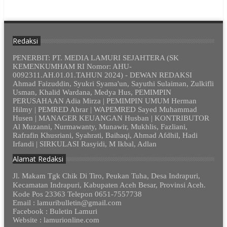
Redaksi
PENERBIT: PT. MEDIA LAMURI SEJAHTERA (SK
KEMENKUMHAM RI Nomor: AHU-
0092311.AH.01.01.TAHUN 2024) - DEWAN REDAKSI
Ahmad Faizuddin, Syukri Syama'un, Sayuthi Sulaiman, Zulkifli
Usman, Khalid Wardana, Medya Hus, PEMIMPIN
PERUSAHAAN Adia Mirza | PEMIMPIN UMUM Herman
Hilmy | PEMRED Abrar | WAPEMRED Sayed Muhammad
Husen | MANAGER KEUANGAN Husban | KONTRIBUTOR
Al Muzanni, Nurmawanty, Munawir, Mukhlis, Fazliani,
Rafrafin Khusriani, Syahrati, Baihaqi, Ahmad Afdhil, Hadi
Irfandi | SIRKULASI Rasyidi, M Ikbal, Adlan
Alamat Redaksi
Jl. Makam Tgk Chik Di Tiro, Peukan Tuha, Desa Indrapuri,
Kecamatan Indrapuri, Kabupaten Aceh Besar, Provinsi Aceh.
Kode Pos 23363 Telepon 0651-7557738
Email : lamuribulletin@gmail.com
Facebook : Buletin Lamuri
Website : lamurionline.com