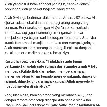
Allah yang diturunkan sebagai petunjuk, cahaya dalam
kegelapan, dan penawar bagi hati yang resah.
Allah Swt juga berfirman dalam surah Al-Isra’: 82 bahwa Al-
Qur’an adalah obat dan rahmat bagi orang-orang yang
beriman. Berinteraksi dengan Al-Qur’an bukan sekadar
membaca, tapi juga merenungi, mengamalkan, dan
menjadikannya bagian dari kehidupan sehari-hari. Saat kita
duduk bersama di masjid, membaca dan mempelajarinya,
Allah menurunkan ketenangan, mengelilingi kita dengan
malaikat, serta melimpahkan rahmat-Nya.
Rasulullah Saw bersabda:
“Tidaklah suatu kaum
berkumpul di salah satu rumah dari rumah-rumah Allah,
membaca Kitabullah dan saling mempelajarinya,
melainkan akan turun kepada mereka sakinah, dinaungi
rahmat, dilingkupi para malaikat, dan Allah menyebut-
nyebut mereka di sisi-Nya.”
Yang luar biasa, bahkan orang yang membaca Al-Qur’an
dengan terbata-bata tetap diganjar dua pahala oleh Allah.
Rasulullah Saw bersabda:
“Orang yang mahir membaca Al-