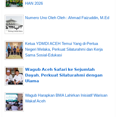
HAN 2026
Numero Uno Oleh Oleh : Ahmad Faizuddin, M.Ed
Ketua YDMDI ACEH Temui Yang di-Pertua
Negeri Melaka, Perkuat Silaturahmi dan Kerja
Sama Sosial-Edukasi
𝗪𝗮𝗴𝘂𝗯 𝗔𝗰𝗲𝗵 𝗦𝗮𝗳𝗮𝗿𝗶 𝗸𝗲 𝗦𝗲𝗷𝘂𝗺𝗹𝗮𝗵
𝗗𝗮𝘆𝗮𝗵, 𝗣𝗲𝗿𝗸𝘂𝗮𝘁 𝗦𝗶𝗹𝗮𝘁𝘂𝗿𝗮𝗵𝗺𝗶 𝗱𝗲𝗻𝗴𝗮𝗻
𝗨𝗹𝗮𝗺𝗮
Wagub Harapkan BMA Lahirkan Inisiatif Warisan
Wakaf Aceh