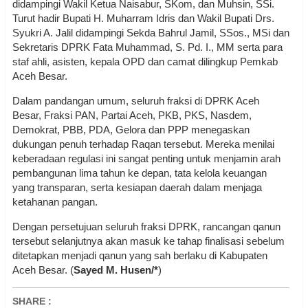
didampingi Wakil Ketua Naisabur, SKom, dan Muhsin, SSi.
Turut hadir Bupati H. Muharram Idris dan Wakil Bupati Drs.
Syukri A. Jalil didampingi Sekda Bahrul Jamil, SSos., MSi dan
Sekretaris DPRK Fata Muhammad, S. Pd. I., MM serta para
staf ahli, asisten, kepala OPD dan camat dilingkup Pemkab
Aceh Besar.
Dalam pandangan umum, seluruh fraksi di DPRK Aceh
Besar, Fraksi PAN, Partai Aceh, PKB, PKS, Nasdem,
Demokrat, PBB, PDA, Gelora dan PPP menegaskan
dukungan penuh terhadap Raqan tersebut. Mereka menilai
keberadaan regulasi ini sangat penting untuk menjamin arah
pembangunan lima tahun ke depan, tata kelola keuangan
yang transparan, serta kesiapan daerah dalam menjaga
ketahanan pangan.
Dengan persetujuan seluruh fraksi DPRK, rancangan qanun
tersebut selanjutnya akan masuk ke tahap finalisasi sebelum
ditetapkan menjadi qanun yang sah berlaku di Kabupaten
Aceh Besar. (
Sayed M. Husen/*
)
SHARE
: