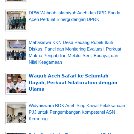
DPW Wahdah Islamiyah Aceh dan DPD Banda
Aceh Perkuat Sinergi dengan DPRK
Mahasiswa KKN Desa Padang Rubek Ikuti
Diskusi Panel dan Monitoring Evaluasi, Perkuat
Makna Pengabdian Melalui Seni, Budaya, dan
Nilai Keagamaan
𝗪𝗮𝗴𝘂𝗯 𝗔𝗰𝗲𝗵 𝗦𝗮𝗳𝗮𝗿𝗶 𝗸𝗲 𝗦𝗲𝗷𝘂𝗺𝗹𝗮𝗵
𝗗𝗮𝘆𝗮𝗵, 𝗣𝗲𝗿𝗸𝘂𝗮𝘁 𝗦𝗶𝗹𝗮𝘁𝘂𝗿𝗮𝗵𝗺𝗶 𝗱𝗲𝗻𝗴𝗮𝗻
𝗨𝗹𝗮𝗺𝗮
Widyaiswara BDK Aceh Siap Kawal Pelaksanaan
PJJ untuk Pengembangan Kompetensi ASN
Kemenag