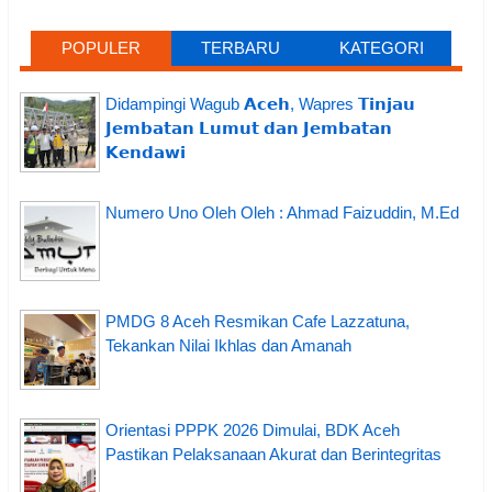
POPULER
TERBARU
KATEGORI
Didampingi Wagub 𝗔𝗰𝗲𝗵, Wapres 𝗧𝗶𝗻𝗷𝗮𝘂
𝗝𝗲𝗺𝗯𝗮𝘁𝗮𝗻 𝗟𝘂𝗺𝘂𝘁 𝗱𝗮𝗻 𝗝𝗲𝗺𝗯𝗮𝘁𝗮𝗻
𝗞𝗲𝗻𝗱𝗮𝘄𝗶
Numero Uno Oleh Oleh : Ahmad Faizuddin, M.Ed
PMDG 8 Aceh Resmikan Cafe Lazzatuna,
Tekankan Nilai Ikhlas dan Amanah
Orientasi PPPK 2026 Dimulai, BDK Aceh
Pastikan Pelaksanaan Akurat dan Berintegritas