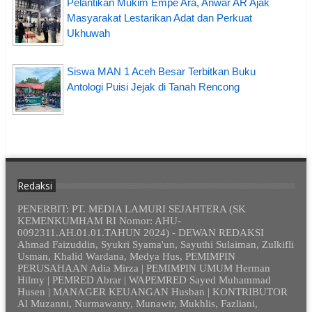
Pelantikan Mukim Empe Ara, Anwar AR Ajak
Masyarakat Lestarikan Adat dan Perkuat
Ukhuwah
Siswa MAN 1 Aceh Besar Terbitkan Buku
Antologi Puisi Jejak di Tanah Rencong
Redaksi
PENERBIT: PT. MEDIA LAMURI SEJAHTERA (SK
KEMENKUMHAM RI Nomor: AHU-
0092311.AH.01.01.TAHUN 2024) - DEWAN REDAKSI
Ahmad Faizuddin, Syukri Syama'un, Sayuthi Sulaiman, Zulkifli
Usman, Khalid Wardana, Medya Hus, PEMIMPIN
PERUSAHAAN Adia Mirza | PEMIMPIN UMUM Herman
Hilmy | PEMRED Abrar | WAPEMRED Sayed Muhammad
Husen | MANAGER KEUANGAN Husban | KONTRIBUTOR
Al Muzanni, Nurmawanty, Munawir, Mukhlis, Fazliani,