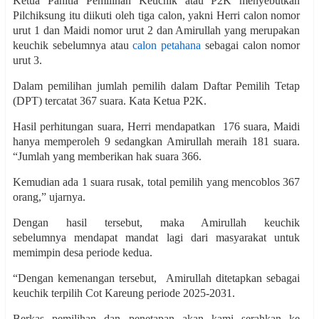
Ketua Panitia Pemilihan Keuchik atau P2K menyebutkan
Pilchiksung itu diikuti oleh tiga calon, yakni Herri calon nomor
urut 1 dan Maidi nomor urut 2 dan Amirullah yang merupakan
keuchik sebelumnya atau
calon petahana
sebagai calon nomor
urut 3.
Dalam pemilihan
jumlah pemilih dalam Daftar Pemilih Tetap
(DPT) tercatat 367 suara. Kata Ketua P2K.
Hasil perhitungan suara, Herri mendapatkan 176 suara, Maidi
hanya memperoleh 9 sedangkan Amirullah meraih 181 suara.
“Jumlah yang memberikan hak suara 366.
Kemudian ada 1 suara rusak, total pemilih yang mencoblos 367
orang,” ujarnya.
Dengan hasil tersebut, maka Amirullah keuchik
sebelumnya mendapat mandat lagi dari masyarakat untuk
memimpin desa periode kedua.
“Dengan kemenangan tersebut, Amirullah ditetapkan sebagai
keuchik terpilih Cot Kareung periode 2025-2031.
Berkas pemilihan dan penetapan akan kami serahkan ke