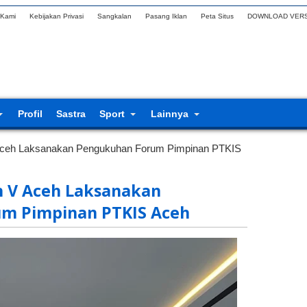
 Kami
Kebijakan Privasi
Sangkalan
Pasang Iklan
Peta Situs
DOWNLOAD VERS
Profil
Sastra
Sport
Lainnya
 Aceh Laksanakan Pengukuhan Forum Pimpinan PTKIS
h V Aceh Laksanakan
m Pimpinan PTKIS Aceh