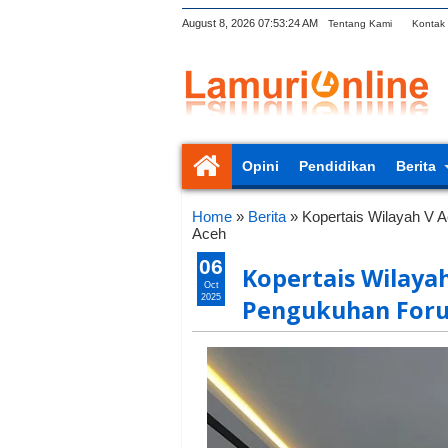
August 8, 2026
07:53:25 AM
Tentang Kami
Kontak
Opini
Pendidikan
Berita
Home
»
Berita
»
Kopertais Wilayah V
Aceh
06
Kopertais Wilaya
Oct
2025
Pengukuhan Foru