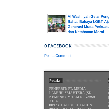
Al Washliyah Gelar Peng
Bahas Bahaya LGBT, Aj
Generasi Muda Perkuat 
dan Ketahanan Moral
0 FACEBOOK:
Post a Comment
Redaksi
PENERBIT: PT. MEDIA
LAMURI SEJAHTERA (SK
KEMENKUMHAM RI Nomor:
AHU-
0092311.AH.01.01.TAHUN