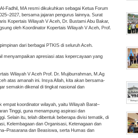
Al-Fadhil, MA resmi dikukuhkan sebagai Ketua Forum
5–2027, bersama jajaran pengurus lainnya. Surat
ris Kopertais Wilayah V Aceh, Dr. Bustami Abu Bakar,
sung oleh Koordinator Kopertais Wilayah V Aceh, Prof.
r pimpinan dari berbagai PTKIS di seluruh Aceh.
il menyampaikan apresiasi atas kepercayaan yang
rtais Wilayah V Aceh Prof. Dr. Mujiburrahman, M.Ag
eh atas amanah ini. Insya Allah, kita akan bersama-
semakin dikenal di tingkat nasional dan
 empat koordinator wilayah, yaitu Wilayah Barat–
aran Tinggi, guna menampung aspirasi dan
. Selain itu, telah dibentuk beberapa divisi tematik, di
tasi, Kelembagaan dan Organisasi, Ketenagaan dan
ana–Prasarana dan Beasiswa, serta Humas dan