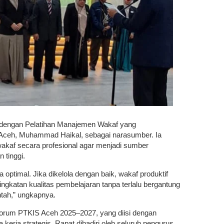
n dengan Pelatihan Manajemen Wakaf yang
 Aceh, Muhammad Haikal, sebagai narasumber. Ia
kaf secara profesional agar menjadi sumber
n tinggi.
 optimal. Jika dikelola dengan baik, wakaf produktif
ingkatan kualitas pembelajaran tanpa terlalu bergantung
ntah,” ungkapnya.
 Forum PTKIS Aceh 2025–2027, yang diisi dengan
kerja strategis. Rapat dihadiri oleh seluruh pengurus