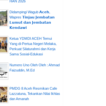
HAN 2026
Didampingi Wagub 𝗔𝗰𝗲𝗵,
Wapres 𝗧𝗶𝗻𝗷𝗮𝘂 𝗝𝗲𝗺𝗯𝗮𝘁𝗮𝗻
𝗟𝘂𝗺𝘂𝘁 𝗱𝗮𝗻 𝗝𝗲𝗺𝗯𝗮𝘁𝗮𝗻
𝗞𝗲𝗻𝗱𝗮𝘄𝗶
Ketua YDMDI ACEH Temui
Yang di-Pertua Negeri Melaka,
Perkuat Silaturahmi dan Kerja
Sama Sosial-Edukasi
Numero Uno Oleh Oleh : Ahmad
Faizuddin, M.Ed
PMDG 8 Aceh Resmikan Cafe
Lazzatuna, Tekankan Nilai Ikhlas
dan Amanah