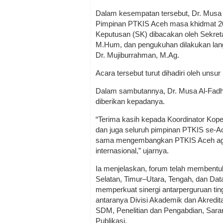
Dalam kesempatan tersebut, Dr. Musa 
Pimpinan PTKIS Aceh masa khidmat 202
Keputusan (SK) dibacakan oleh Sekreta
M.Hum, dan pengukuhan dilakukan lang
Dr. Mujiburrahman, M.Ag.
Acara tersebut turut dihadiri oleh unsu
Dalam sambutannya, Dr. Musa Al-Fadh
diberikan kepadanya.
“Terima kasih kepada Koordinator Kope
dan juga seluruh pimpinan PTKIS se-Ac
sama mengembangkan PTKIS Aceh agar 
internasional,” ujarnya.
Ia menjelaskan, forum telah membentuk
Selatan, Timur–Utara, Tengah, dan Dat
memperkuat sinergi antarperguruan tinggi
antaranya Divisi Akademik dan Akredi
SDM, Penelitian dan Pengabdian, Sar
Publikasi.