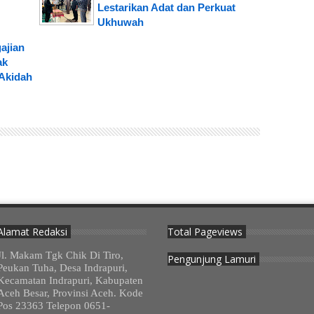
Lestarikan Adat dan Perkuat
Ukhuwah
ajian
ak
Akidah
Alamat Redaksi
Total Pageviews
Jl. Makam Tgk Chik Di Tiro,
Pengunjung Lamuri
Peukan Tuha, Desa Indrapuri,
Kecamatan Indrapuri, Kabupaten
Aceh Besar, Provinsi Aceh. Kode
Pos 23363 Telepon 0651-