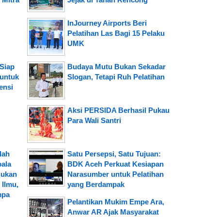
InJourney Airports Beri
Pelatihan Las Bagi 15 Pelaku
UMK
Siap
Budaya Mutu Bukan Sekadar
 untuk
Slogan, Tetapi Ruh Pelatihan
ensi
Aksi PERSIDA Berhasil Pukau
Para Wali Santri
lah
Satu Persepsi, Satu Tujuan:
pala
BDK Aceh Perkuat Kesiapan
Bukan
Narasumber untuk Pelatihan
Ilmu,
yang Berdampak
mpa
Pelantikan Mukim Empe Ara,
Anwar AR Ajak Masyarakat