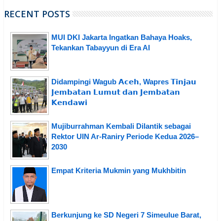
RECENT POSTS
MUI DKI Jakarta Ingatkan Bahaya Hoaks,
Tekankan Tabayyun di Era AI
Didampingi Wagub 𝗔𝗰𝗲𝗵, Wapres 𝗧𝗶𝗻𝗷𝗮𝘂
𝗝𝗲𝗺𝗯𝗮𝘁𝗮𝗻 𝗟𝘂𝗺𝘂𝘁 𝗱𝗮𝗻 𝗝𝗲𝗺𝗯𝗮𝘁𝗮𝗻
𝗞𝗲𝗻𝗱𝗮𝘄𝗶
Mujiburrahman Kembali Dilantik sebagai
Rektor UIN Ar-Raniry Periode Kedua 2026–
2030
Empat Kriteria Mukmin yang Mukhbitin
Berkunjung ke SD Negeri 7 Simeulue Barat,