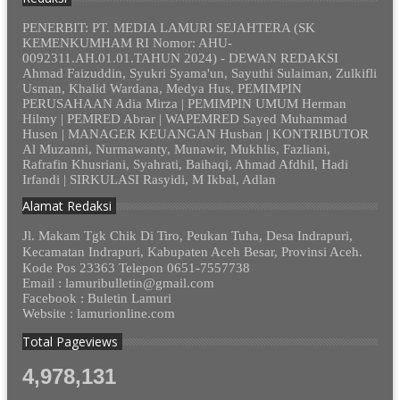
PENERBIT: PT. MEDIA LAMURI SEJAHTERA (SK
KEMENKUMHAM RI Nomor: AHU-
0092311.AH.01.01.TAHUN 2024) - DEWAN REDAKSI
Ahmad Faizuddin, Syukri Syama'un, Sayuthi Sulaiman, Zulkifli
Usman, Khalid Wardana, Medya Hus, PEMIMPIN
PERUSAHAAN Adia Mirza | PEMIMPIN UMUM Herman
Hilmy | PEMRED Abrar | WAPEMRED Sayed Muhammad
Husen | MANAGER KEUANGAN Husban | KONTRIBUTOR
Al Muzanni, Nurmawanty, Munawir, Mukhlis, Fazliani,
Rafrafin Khusriani, Syahrati, Baihaqi, Ahmad Afdhil, Hadi
Irfandi | SIRKULASI Rasyidi, M Ikbal, Adlan
Alamat Redaksi
Jl. Makam Tgk Chik Di Tiro, Peukan Tuha, Desa Indrapuri,
Kecamatan Indrapuri, Kabupaten Aceh Besar, Provinsi Aceh.
Kode Pos 23363 Telepon 0651-7557738
Email : lamuribulletin@gmail.com
Facebook : Buletin Lamuri
Website : lamurionline.com
Total Pageviews
4,978,131