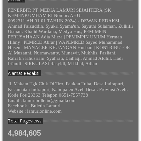
PENERBIT: PT. MEDIA LAMURI SEJAHTERA (SK
KEMENKUMHAM RI Nomor: AHU-
0092311.AH.01.01.TAHUN 2024) - DEWAN REDAKSI
Ahmad Faizuddin, Syukri Syama'un, Sayuthi Sulaiman, Zulkifli
Usman, Khalid Wardana, Medya Hus, PEMIMPIN
PERUSAHAAN Adia Mirza | PEMIMPIN UMUM Herman
Hilmy | PEMRED Abrar | WAPEMRED Sayed Muhammad
Husen | MANAGER KEUANGAN Husban | KONTRIBUTOR
Al Muzanni, Nurmawanty, Munawir, Mukhlis, Fazliani,
Rafrafin Khusriani, Syahrati, Baihaqi, Ahmad Afdhil, Hadi
Irfandi | SIRKULASI Rasyidi, M Ikbal, Adlan
Alamat Redaksi
Jl. Makam Tgk Chik Di Tiro, Peukan Tuha, Desa Indrapuri,
Kecamatan Indrapuri, Kabupaten Aceh Besar, Provinsi Aceh.
Kode Pos 23363 Telepon 0651-7557738
Email : lamuribulletin@gmail.com
Facebook : Buletin Lamuri
Website : lamurionline.com
Total Pageviews
4,984,605