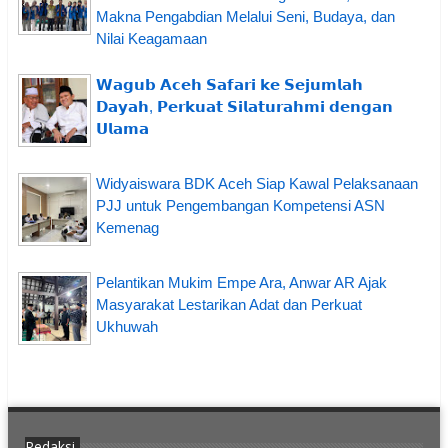
Makna Pengabdian Melalui Seni, Budaya, dan
Nilai Keagamaan
𝗪𝗮𝗴𝘂𝗯 𝗔𝗰𝗲𝗵 𝗦𝗮𝗳𝗮𝗿𝗶 𝗸𝗲 𝗦𝗲𝗷𝘂𝗺𝗹𝗮𝗵
𝗗𝗮𝘆𝗮𝗵, 𝗣𝗲𝗿𝗸𝘂𝗮𝘁 𝗦𝗶𝗹𝗮𝘁𝘂𝗿𝗮𝗵𝗺𝗶 𝗱𝗲𝗻𝗴𝗮𝗻
𝗨𝗹𝗮𝗺𝗮
Widyaiswara BDK Aceh Siap Kawal Pelaksanaan
PJJ untuk Pengembangan Kompetensi ASN
Kemenag
Pelantikan Mukim Empe Ara, Anwar AR Ajak
Masyarakat Lestarikan Adat dan Perkuat
Ukhuwah
Redaksi