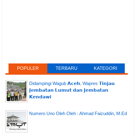
POPULER
TERBARU
KATEGORI
Didampingi Wagub 𝗔𝗰𝗲𝗵, Wapres 𝗧𝗶𝗻𝗷𝗮𝘂
𝗝𝗲𝗺𝗯𝗮𝘁𝗮𝗻 𝗟𝘂𝗺𝘂𝘁 𝗱𝗮𝗻 𝗝𝗲𝗺𝗯𝗮𝘁𝗮𝗻
𝗞𝗲𝗻𝗱𝗮𝘄𝗶
Numero Uno Oleh Oleh : Ahmad Faizuddin, M.Ed