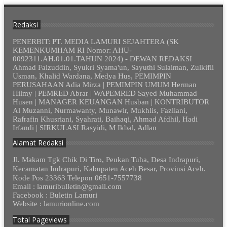
Redaksi
PENERBIT: PT. MEDIA LAMURI SEJAHTERA (SK
KEMENKUMHAM RI Nomor: AHU-
0092311.AH.01.01.TAHUN 2024) - DEWAN REDAKSI
Ahmad Faizuddin, Syukri Syama'un, Sayuthi Sulaiman, Zulkifli
Usman, Khalid Wardana, Medya Hus, PEMIMPIN
PERUSAHAAN Adia Mirza | PEMIMPIN UMUM Herman
Hilmy | PEMRED Abrar | WAPEMRED Sayed Muhammad
Husen | MANAGER KEUANGAN Husban | KONTRIBUTOR
Al Muzanni, Nurmawanty, Munawir, Mukhlis, Fazliani,
Rafrafin Khusriani, Syahrati, Baihaqi, Ahmad Afdhil, Hadi
Irfandi | SIRKULASI Rasyidi, M Ikbal, Adlan
Alamat Redaksi
Jl. Makam Tgk Chik Di Tiro, Peukan Tuha, Desa Indrapuri,
Kecamatan Indrapuri, Kabupaten Aceh Besar, Provinsi Aceh.
Kode Pos 23363 Telepon 0651-7557738
Email : lamuribulletin@gmail.com
Facebook : Buletin Lamuri
Website : lamurionline.com
Total Pageviews