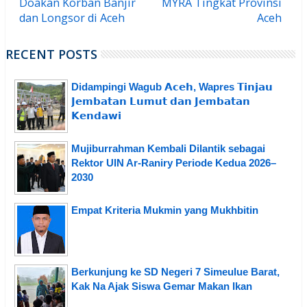
Doakan Korban Banjir
MYRA Tingkat Provinsi
dan Longsor di Aceh
Aceh
RECENT POSTS
Didampingi Wagub 𝗔𝗰𝗲𝗵, Wapres 𝗧𝗶𝗻𝗷𝗮𝘂
𝗝𝗲𝗺𝗯𝗮𝘁𝗮𝗻 𝗟𝘂𝗺𝘂𝘁 𝗱𝗮𝗻 𝗝𝗲𝗺𝗯𝗮𝘁𝗮𝗻
𝗞𝗲𝗻𝗱𝗮𝘄𝗶
Mujiburrahman Kembali Dilantik sebagai
Rektor UIN Ar-Raniry Periode Kedua 2026–
2030
Empat Kriteria Mukmin yang Mukhbitin
Berkunjung ke SD Negeri 7 Simeulue Barat,
Kak Na Ajak Siswa Gemar Makan Ikan