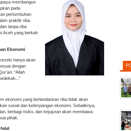
m upaya membangun
apkan pada
kan pertumbuhan
am praktik riba.
 dan tanpa riba
i Aceh yang berkah
nan Ekonomi
rezeki hanya akan
P
 sesuai dengan
ur’an: “Allah
edekah...”
tem ekonomi yang berlandaskan riba tidak akan
an sosial dan ketimpangan ekonomi. Sebaliknya,
an, berbagi risiko, dan kejujuran akan membawa
ua pihak.
Halal