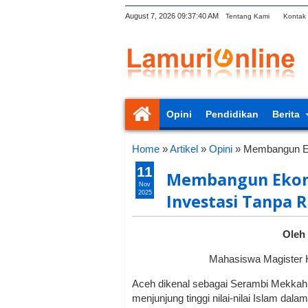
August 7, 2026
09:37:41 AM
Tentang Kami
Kontak
Opini
Pendidikan
Berita
Home
»
Artikel
»
Opini
»
Membangun Ek
11
Membangun Ekono
Nov
2025
Investasi Tanpa R
Oleh 
Mahasiswa Magister 
Aceh dikenal sebagai Serambi Mekkah
menjunjung tinggi nilai-nilai Islam dala