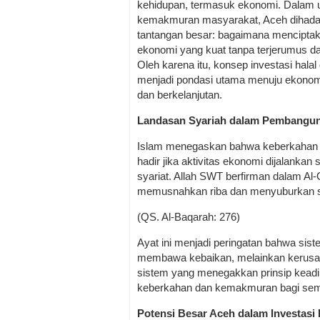
kehidupan, termasuk ekonomi. Dala
kemakmuran masyarakat, Aceh dihad
tantangan besar: bagaimana mencipta
ekonomi yang kuat tanpa terjerumus dal
Oleh karena itu, konsep investasi halal
menjadi pondasi utama menuju ekonom
dan berkelanjutan.
Landasan Syariah dalam Pembangu
Islam menegaskan bahwa keberkahan 
hadir jika aktivitas ekonomi dijalankan
syariat. Allah SWT berfirman dalam Al-Q
memusnahkan riba dan menyuburkan s
(QS. Al-Baqarah: 276)
Ayat ini menjadi peringatan bahwa sis
membawa kebaikan, melainkan kerusak
sistem yang menegakkan prinsip keadil
keberkahan dan kemakmuran bagi sem
Potensi Besar Aceh dalam Investasi 