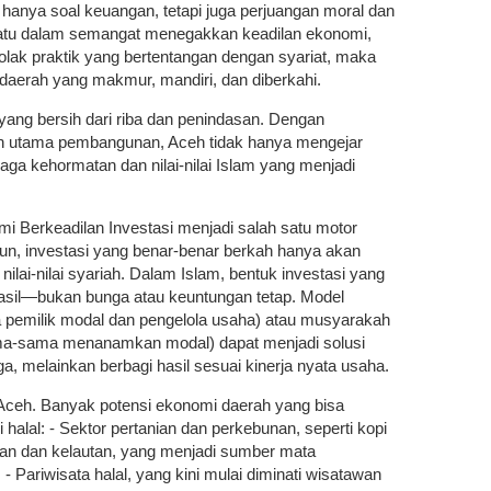
anya soal keuangan, tetapi juga perjuangan moral dan
rsatu dalam semangat menegakkan keadilan ekonomi,
ak praktik yang bertentangan dengan syariat, maka
 daerah yang makmur, mandiri, dan diberkahi.
ang bersih dari riba dan penindasan. Dengan
lan utama pembangunan, Aceh tidak hanya mengejar
aga kehormatan dan nilai-nilai Islam yang menjadi
mi Berkeadilan Investasi menjadi salah satu motor
, investasi yang benar-benar berkah hanya akan
nilai-nilai syariah. Dalam Islam, bentuk investasi yang
hasil—bukan bunga atau keuntungan tetap. Model
a pemilik modal dan pengelola usaha) atau musyarakah
ama-sama menanamkan modal) dapat menjadi solusi
ga, melainkan berbagi hasil sesuai kinerja nyata usaha.
 Aceh. Banyak potensi ekonomi daerah yang bisa
alal: - Sektor pertanian dan perkebunan, seperti kopi
anan dan kelautan, yang menjadi sumber mata
- Pariwisata halal, yang kini mulai diminati wisatawan