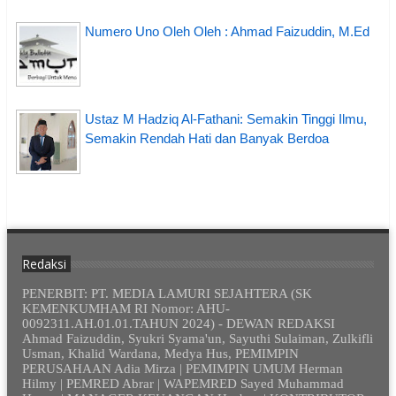
Numero Uno Oleh Oleh : Ahmad Faizuddin, M.Ed
Ustaz M Hadziq Al-Fathani: Semakin Tinggi Ilmu,
Semakin Rendah Hati dan Banyak Berdoa
Redaksi
PENERBIT: PT. MEDIA LAMURI SEJAHTERA (SK
KEMENKUMHAM RI Nomor: AHU-
0092311.AH.01.01.TAHUN 2024) - DEWAN REDAKSI
Ahmad Faizuddin, Syukri Syama'un, Sayuthi Sulaiman, Zulkifli
Usman, Khalid Wardana, Medya Hus, PEMIMPIN
PERUSAHAAN Adia Mirza | PEMIMPIN UMUM Herman
Hilmy | PEMRED Abrar | WAPEMRED Sayed Muhammad