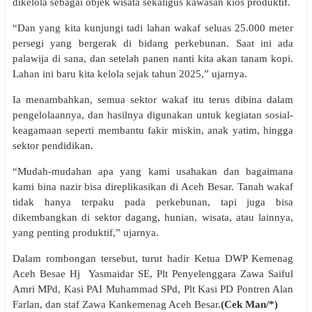
dikelola sebagai objek wisata sekaligus kawasan kios produktif.
“Dan yang kita kunjungi tadi lahan wakaf seluas 25.000 meter
persegi yang bergerak di bidang perkebunan. Saat ini ada
palawija di sana, dan setelah panen nanti kita akan tanam kopi.
Lahan ini baru kita kelola sejak tahun 2025,” ujarnya.
Ia menambahkan, semua sektor wakaf itu terus dibina dalam
pengelolaannya, dan hasilnya digunakan untuk kegiatan sosial-
keagamaan seperti membantu fakir miskin, anak yatim, hingga
sektor pendidikan.
“Mudah-mudahan apa yang kami usahakan dan bagaimana
kami bina nazir bisa direplikasikan di Aceh Besar. Tanah wakaf
tidak hanya terpaku pada perkebunan, tapi juga bisa
dikembangkan di sektor dagang, hunian, wisata, atau lainnya,
yang penting produktif,” ujarnya.
Dalam rombongan tersebut, turut hadir Ketua DWP Kemenag
Aceh Besae Hj Yasmaidar SE, Plt Penyelenggara Zawa Saiful
Amri MPd, Kasi PAI Muhammad SPd, Plt Kasi PD Pontren Alan
Farlan, dan staf Zawa Kankemenag Aceh Besar.
(Cek Man/*)