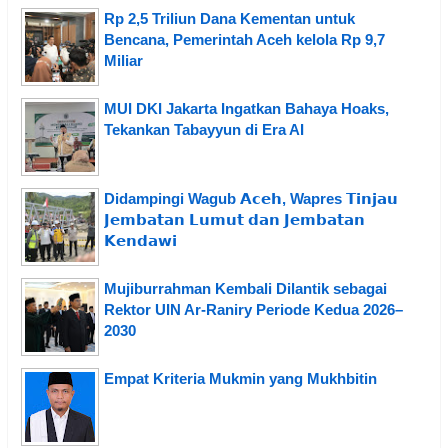
Rp 2,5 Triliun Dana Kementan untuk
Bencana, Pemerintah Aceh kelola Rp 9,7
Miliar
MUI DKI Jakarta Ingatkan Bahaya Hoaks,
Tekankan Tabayyun di Era AI
Didampingi Wagub 𝗔𝗰𝗲𝗵, Wapres 𝗧𝗶𝗻𝗷𝗮𝘂
𝗝𝗲𝗺𝗯𝗮𝘁𝗮𝗻 𝗟𝘂𝗺𝘂𝘁 𝗱𝗮𝗻 𝗝𝗲𝗺𝗯𝗮𝘁𝗮𝗻
𝗞𝗲𝗻𝗱𝗮𝘄𝗶
Mujiburrahman Kembali Dilantik sebagai
Rektor UIN Ar-Raniry Periode Kedua 2026–
2030
Empat Kriteria Mukmin yang Mukhbitin