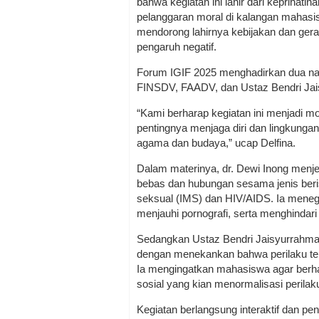
bahwa kegiatan ini lahir dari keprihat
pelanggaran moral di kalangan mahasisw
mendorong lahirnya kebijakan dan gera
pengaruh negatif.
Forum IGIF 2025 menghadirkan dua nar
FINSDV, FAADV, dan Ustaz Bendri Ja
“Kami berharap kegiatan ini menjadi 
pentingnya menjaga diri dan lingkungan 
agama dan budaya,” ucap Delfina.
Dalam materinya, dr. Dewi Inong menje
bebas dan hubungan sesama jenis beris
seksual (IMS) dan HIV/AIDS. Ia meneg
menjauhi pornografi, serta menghindari 
Sedangkan Ustaz Bendri Jaisyurrahm
dengan menekankan bahwa perilaku ter
Ia mengingatkan mahasiswa agar berhat
sosial yang kian menormalisasi perila
Kegiatan berlangsung interaktif dan pe