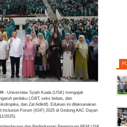
P
EH
- Universitas Syiah Kuala (USK) mengajak
garuh perilaku LGBT, seks bebas, dan
tropika, dan Zat Adiktif). Edukasi ini dilaksanakan
nd Inclusion Forum (IGIF) 2025 di Gedung AAC Dayan
1/2025).
 Pemberdayaan dan Perlindungan Perempuan BEM USK