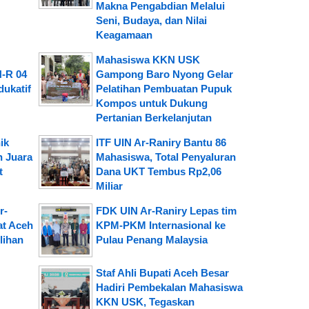
Makna Pengabdian Melalui
Seni, Budaya, dan Nilai
Keagamaan
Mahasiswa KKN USK
N-R 04
Gampong Baro Nyong Gelar
dukatif
Pelatihan Pembuatan Pupuk
Kompos untuk Dukung
Pertanian Berkelanjutan
ik
ITF UIN Ar-Raniry Bantu 86
 Juara
Mahasiswa, Total Penyaluran
t
Dana UKT Tembus Rp2,06
Miliar
r-
FDK UIN Ar-Raniry Lepas tim
at Aceh
KPM-PKM Internasional ke
lihan
Pulau Penang Malaysia
Staf Ahli Bupati Aceh Besar
Hadiri Pembekalan Mahasiswa
KKN USK, Tegaskan