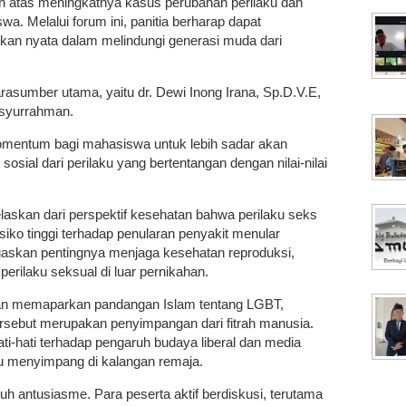
inan atas meningkatnya kasus perubahan perilaku dan
a. Melalui forum ini, panitia berharap dapat
kan nyata dalam melindungi generasi muda dari
asumber utama, yaitu dr. Dewi Inong Irana, Sp.D.V.E,
isyurrahman.
momentum bagi mahasiswa untuk lebih sadar akan
sosial dari perilaku yang bertentangan dengan nilai-nilai
laskan dari perspektif kesehatan bahwa perilaku seks
iko tinggi terhadap penularan penyakit menular
askan pentingnya menjaga kesehatan reproduksi,
perilaku seksual di luar pernikahan.
an memaparkan pandangan Islam tentang LGBT,
sebut merupakan penyimpangan dari fitrah manusia.
i-hati terhadap pengaruh budaya liberal dan media
ku menyimpang di kalangan remaja.
nuh antusiasme. Para peserta aktif berdiskusi, terutama