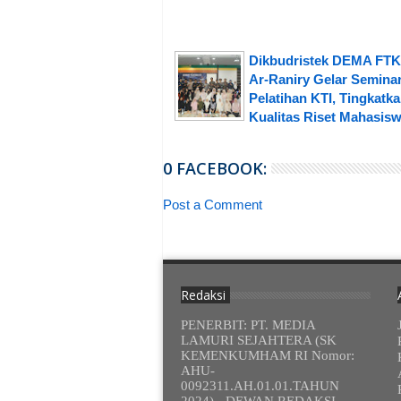
Dikbudristek DEMA FTK
Ar-Raniry Gelar Semina
Pelatihan KTI, Tingkatk
Kualitas Riset Mahasis
0 FACEBOOK:
Post a Comment
Redaksi
PENERBIT: PT. MEDIA
LAMURI SEJAHTERA (SK
KEMENKUMHAM RI Nomor:
AHU-
0092311.AH.01.01.TAHUN