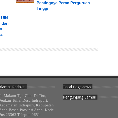
Pentingnya Peran Perguruan
Tinggi
 UIN
r dan
an
wa
Alamat Redaksi
Total Pageviews
Jl. Makam Tgk Chik Di Tiro,
Pengunjung Lamuri
Peukan Tuha, Desa Indrapuri,
Kecamatan Indrapuri, Kabupaten
Aceh Besar, Provinsi Aceh. Kode
Pos 23363 Telepon 0651-