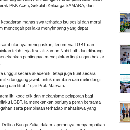
gerak PKK Aceh, Sekolah Keluarga SAMARA, dan
n kesadaran mahasiswa terhadap isu sosial dan moral
am mencegah perilaku menyimpang yang dapat
lam sambutannya menegaskan, fenomena LGBT dan
inkan telah terjadi sejak zaman Nabi Luth dan dilarang
menekankan pentingnya menciptakan lingkungan belajar
.
 unggul secara akademik, tetapi juga kuat secara
memiliki tanggung jawab untuk membina dan melindungi
g dari fitrah,” ujar Prof. Marwan.
emiliki kode etik dan mekanisme pelaporan bagi
rilaku LGBT. Ia menekankan perlunya peran bersama
cegahan serta pembinaan terhadap mahasiswa yang
5, Delfina Bunga Zalia, dalam laporannya menyampaikan