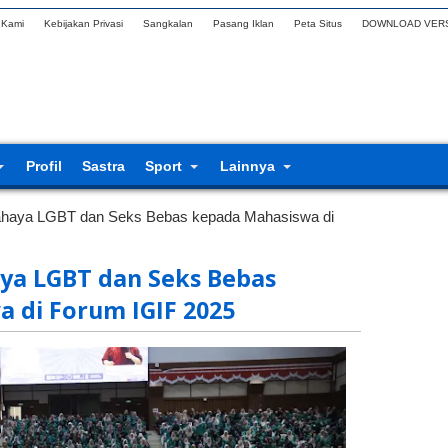
 Kami
Kebijakan Privasi
Sangkalan
Pasang Iklan
Peta Situs
DOWNLOAD VERS
Profil
Sastra
Sport
Lainnya
haya LGBT dan Seks Bebas kepada Mahasiswa di
ya LGBT dan Seks Bebas
 di Forum IGIF 2025