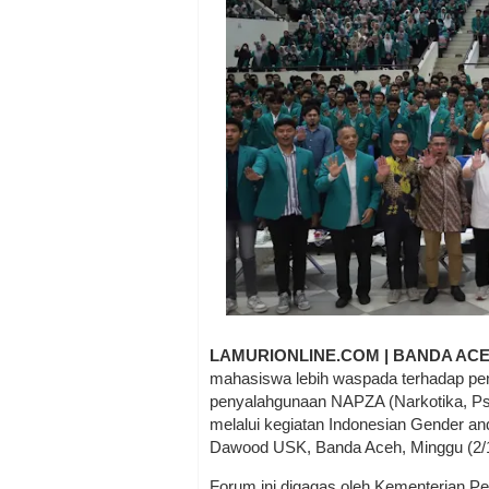
LAMURIONLINE.COM | BANDA AC
mahasiswa lebih waspada terhadap pen
penyalahgunaan NAPZA (Narkotika, Psiko
melalui kegiatan Indonesian Gender a
Dawood USK, Banda Aceh, Minggu (2/1
Forum ini digagas oleh Kementerian