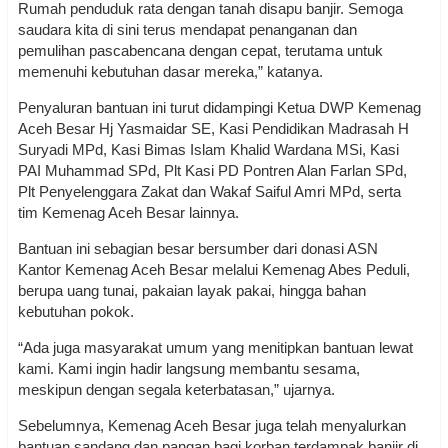
Rumah penduduk rata dengan tanah disapu banjir. Semoga
saudara kita di sini terus mendapat penanganan dan
pemulihan pascabencana dengan cepat, terutama untuk
memenuhi kebutuhan dasar mereka,” katanya.
Penyaluran bantuan ini turut didampingi Ketua DWP Kemenag
Aceh Besar Hj Yasmaidar SE, Kasi Pendidikan Madrasah H
Suryadi MPd, Kasi Bimas Islam Khalid Wardana MSi, Kasi
PAI Muhammad SPd, Plt Kasi PD Pontren Alan Farlan SPd,
Plt Penyelenggara Zakat dan Wakaf Saiful Amri MPd, serta
tim Kemenag Aceh Besar lainnya.
Bantuan ini sebagian besar bersumber dari donasi ASN
Kantor Kemenag Aceh Besar melalui Kemenag Abes Peduli,
berupa uang tunai, pakaian layak pakai, hingga bahan
kebutuhan pokok.
“Ada juga masyarakat umum yang menitipkan bantuan lewat
kami. Kami ingin hadir langsung membantu sesama,
meskipun dengan segala keterbatasan,” ujarnya.
Sebelumnya, Kemenag Aceh Besar juga telah menyalurkan
bantuan sandang dan pangan bagi korban terdampak banjir di