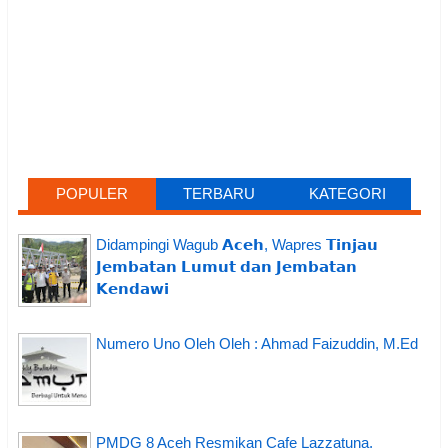
POPULER
TERBARU
KATEGORI
Didampingi Wagub 𝗔𝗰𝗲𝗵, Wapres 𝗧𝗶𝗻𝗷𝗮𝘂
𝗝𝗲𝗺𝗯𝗮𝘁𝗮𝗻 𝗟𝘂𝗺𝘂𝘁 𝗱𝗮𝗻 𝗝𝗲𝗺𝗯𝗮𝘁𝗮𝗻
𝗞𝗲𝗻𝗱𝗮𝘄𝗶
Numero Uno Oleh Oleh : Ahmad Faizuddin, M.Ed
PMDG 8 Aceh Resmikan Cafe Lazzatuna,