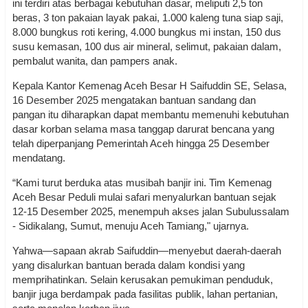
ini terdiri atas berbagai kebutuhan dasar, meliputi 2,5 ton
beras, 3 ton pakaian layak pakai, 1.000 kaleng tuna siap saji,
8.000 bungkus roti kering, 4.000 bungkus mi instan, 150 dus
susu kemasan, 100 dus air mineral, selimut, pakaian dalam,
pembalut wanita, dan pampers anak.
Kepala Kantor Kemenag Aceh Besar H Saifuddin SE, Selasa,
16 Desember 2025 mengatakan bantuan sandang dan
pangan itu diharapkan dapat membantu memenuhi kebutuhan
dasar korban selama masa tanggap darurat bencana yang
telah diperpanjang Pemerintah Aceh hingga 25 Desember
mendatang.
“Kami turut berduka atas musibah banjir ini. Tim Kemenag
Aceh Besar Peduli mulai safari menyalurkan bantuan sejak
12-15 Desember 2025, menempuh akses jalan Subulussalam
- Sidikalang, Sumut, menuju Aceh Tamiang," ujarnya.
Yahwa—sapaan akrab Saifuddin—menyebut daerah-daerah
yang disalurkan bantuan berada dalam kondisi yang
memprihatinkan. Selain kerusakan pemukiman penduduk,
banjir juga berdampak pada fasilitas publik, lahan pertanian,