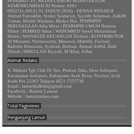
PENERBIT: PT. MEDIA LAMURI SEJAHTERA (SK
KEMENKUMHAM RI Nomor: AHU-
0092311.AH.01.01.TAHUN 2024) - DEWAN REDAKSI
Ahmad Faizuddin, Syukri Syama'un, Sayuthi Sulaiman, Zulkifli
Usman, Khalid Wardana, Medya Hus, PEMIMPIN
PERUSAHAAN Adia Mirza | PEMIMPIN UMUM Herman
Hilmy | PEMRED Abrar | WAPEMRED Sayed Muhammad
Husen | MANAGER KEUANGAN Husban | KONTRIBUTOR
Al Muzanni, Nurmawanty, Munawir, Mukhlis, Fazliani,
Rafrafin Khusriani, Syahrati, Baihaqi, Ahmad Afdhil, Hadi
Irfandi | SIRKULASI Rasyidi, M Ikbal, Adlan
Alamat Redaksi
Jl. Makam Tgk Chik Di Tiro, Peukan Tuha, Desa Indrapuri,
Kecamatan Indrapuri, Kabupaten Aceh Besar, Provinsi Aceh.
Kode Pos 23363 Telepon 0651-7557738
Email : lamuribulletin@gmail.com
Facebook : Buletin Lamuri
Website : lamurionline.com
Total Pageviews
Pengunjung Lamuri
© 2012 - 2023. Lamurionline.com - Semua Hak Dilindungi.
Design by
cekmus