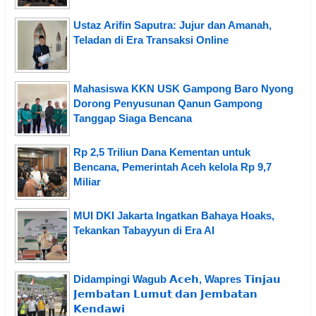
Ustaz Arifin Saputra: Jujur dan Amanah,
Teladan di Era Transaksi Online
Mahasiswa KKN USK Gampong Baro Nyong
Dorong Penyusunan Qanun Gampong
Tanggap Siaga Bencana
Rp 2,5 Triliun Dana Kementan untuk
Bencana, Pemerintah Aceh kelola Rp 9,7
Miliar
MUI DKI Jakarta Ingatkan Bahaya Hoaks,
Tekankan Tabayyun di Era AI
Didampingi Wagub 𝗔𝗰𝗲𝗵, Wapres 𝗧𝗶𝗻𝗷𝗮𝘂
𝗝𝗲𝗺𝗯𝗮𝘁𝗮𝗻 𝗟𝘂𝗺𝘂𝘁 𝗱𝗮𝗻 𝗝𝗲𝗺𝗯𝗮𝘁𝗮𝗻
𝗞𝗲𝗻𝗱𝗮𝘄𝗶