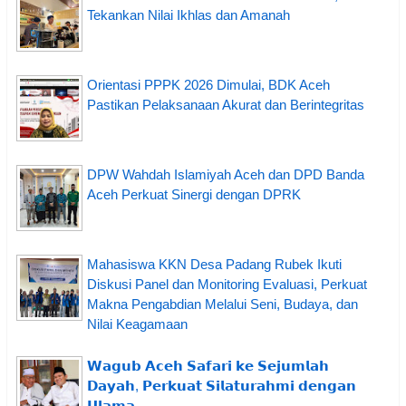
Tekankan Nilai Ikhlas dan Amanah
Orientasi PPPK 2026 Dimulai, BDK Aceh
Pastikan Pelaksanaan Akurat dan Berintegritas
DPW Wahdah Islamiyah Aceh dan DPD Banda
Aceh Perkuat Sinergi dengan DPRK
Mahasiswa KKN Desa Padang Rubek Ikuti
Diskusi Panel dan Monitoring Evaluasi, Perkuat
Makna Pengabdian Melalui Seni, Budaya, dan
Nilai Keagamaan
𝗪𝗮𝗴𝘂𝗯 𝗔𝗰𝗲𝗵 𝗦𝗮𝗳𝗮𝗿𝗶 𝗸𝗲 𝗦𝗲𝗷𝘂𝗺𝗹𝗮𝗵
𝗗𝗮𝘆𝗮𝗵, 𝗣𝗲𝗿𝗸𝘂𝗮𝘁 𝗦𝗶𝗹𝗮𝘁𝘂𝗿𝗮𝗵𝗺𝗶 𝗱𝗲𝗻𝗴𝗮𝗻
𝗨𝗹𝗮𝗺𝗮