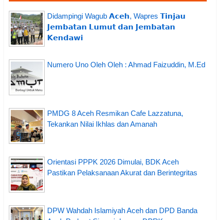
Didampingi Wagub 𝗔𝗰𝗲𝗵, Wapres 𝗧𝗶𝗻𝗷𝗮𝘂
𝗝𝗲𝗺𝗯𝗮𝘁𝗮𝗻 𝗟𝘂𝗺𝘂𝘁 𝗱𝗮𝗻 𝗝𝗲𝗺𝗯𝗮𝘁𝗮𝗻
𝗞𝗲𝗻𝗱𝗮𝘄𝗶
Numero Uno Oleh Oleh : Ahmad Faizuddin, M.Ed
PMDG 8 Aceh Resmikan Cafe Lazzatuna,
Tekankan Nilai Ikhlas dan Amanah
Orientasi PPPK 2026 Dimulai, BDK Aceh
Pastikan Pelaksanaan Akurat dan Berintegritas
DPW Wahdah Islamiyah Aceh dan DPD Banda