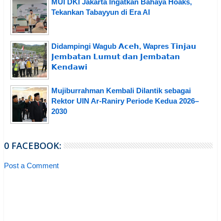
MUI DKI Jakarta Ingatkan Bahaya Hoaks,
Tekankan Tabayyun di Era AI
Didampingi Wagub 𝗔𝗰𝗲𝗵, Wapres 𝗧𝗶𝗻𝗷𝗮𝘂
𝗝𝗲𝗺𝗯𝗮𝘁𝗮𝗻 𝗟𝘂𝗺𝘂𝘁 𝗱𝗮𝗻 𝗝𝗲𝗺𝗯𝗮𝘁𝗮𝗻
𝗞𝗲𝗻𝗱𝗮𝘄𝗶
Mujiburrahman Kembali Dilantik sebagai
Rektor UIN Ar-Raniry Periode Kedua 2026–
2030
0 FACEBOOK:
Post a Comment