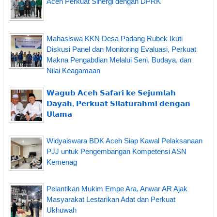
Aceh Perkuat Sinergi dengan DPRK
Mahasiswa KKN Desa Padang Rubek Ikuti
Diskusi Panel dan Monitoring Evaluasi, Perkuat
Makna Pengabdian Melalui Seni, Budaya, dan
Nilai Keagamaan
𝗪𝗮𝗴𝘂𝗯 𝗔𝗰𝗲𝗵 𝗦𝗮𝗳𝗮𝗿𝗶 𝗸𝗲 𝗦𝗲𝗷𝘂𝗺𝗹𝗮𝗵
𝗗𝗮𝘆𝗮𝗵, 𝗣𝗲𝗿𝗸𝘂𝗮𝘁 𝗦𝗶𝗹𝗮𝘁𝘂𝗿𝗮𝗵𝗺𝗶 𝗱𝗲𝗻𝗴𝗮𝗻
𝗨𝗹𝗮𝗺𝗮
Widyaiswara BDK Aceh Siap Kawal Pelaksanaan
PJJ untuk Pengembangan Kompetensi ASN
Kemenag
Pelantikan Mukim Empe Ara, Anwar AR Ajak
Masyarakat Lestarikan Adat dan Perkuat
Ukhuwah