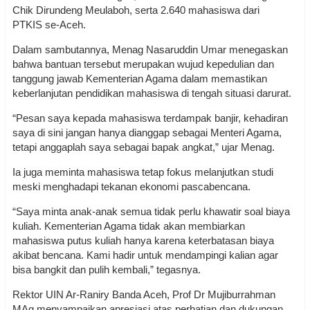
Chik Dirundeng Meulaboh, serta 2.640 mahasiswa dari
PTKIS se-Aceh.
Dalam sambutannya, Menag Nasaruddin Umar menegaskan
bahwa bantuan tersebut merupakan wujud kepedulian dan
tanggung jawab Kementerian Agama dalam memastikan
keberlanjutan pendidikan mahasiswa di tengah situasi darurat.
“Pesan saya kepada mahasiswa terdampak banjir, kehadiran
saya di sini jangan hanya dianggap sebagai Menteri Agama,
tetapi anggaplah saya sebagai bapak angkat,” ujar Menag.
Ia juga meminta mahasiswa tetap fokus melanjutkan studi
meski menghadapi tekanan ekonomi pascabencana.
“Saya minta anak-anak semua tidak perlu khawatir soal biaya
kuliah. Kementerian Agama tidak akan membiarkan
mahasiswa putus kuliah hanya karena keterbatasan biaya
akibat bencana. Kami hadir untuk mendampingi kalian agar
bisa bangkit dan pulih kembali,” tegasnya.
Rektor UIN Ar-Raniry Banda Aceh, Prof Dr Mujiburrahman
MAg menyampaikan apresiasi atas perhatian dan dukungan