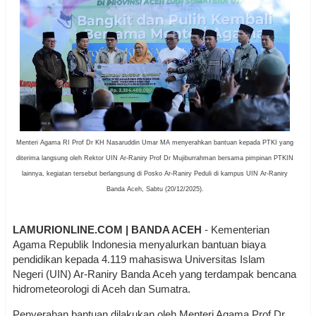
Menteri Agama RI Prof Dr KH Nasaruddin Umar MA menyerahkan bantuan kepada PTKI yang
diterima langsung oleh Rektor UIN Ar-Raniry Prof Dr Mujiburrahman bersama pimpinan PTKIN
lainnya, kegiatan tersebut berlangsung di Posko Ar-Raniry Peduli di kampus UIN Ar-Raniry
Banda Aceh, Sabtu (20/12/2025).
LAMURIONLINE.COM | BANDA ACEH
- Kementerian
Agama Republik Indonesia menyalurkan bantuan biaya
pendidikan kepada 4.119 mahasiswa Universitas Islam
Negeri (UIN) Ar-Raniry Banda Aceh yang terdampak bencana
hidrometeorologi di Aceh dan Sumatra.
Penyerahan bantuan dilakukan oleh Menteri Agama Prof Dr