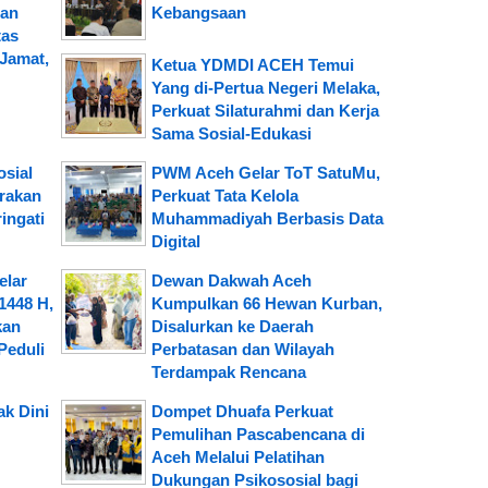
gan
Kebangsaan
tas
Jamat,
Ketua YDMDI ACEH Temui
Yang di-Pertua Negeri Melaka,
Perkuat Silaturahmi dan Kerja
Sama Sosial-Edukasi
osial
PWM Aceh Gelar ToT SatuMu,
erakan
Perkuat Tata Kelola
ingati
Muhammadiyah Berbasis Data
Digital
elar
Dewan Dakwah Aceh
1448 H,
Kumpulkan 66 Hewan Kurban,
kan
Disalurkan ke Daerah
Peduli
Perbatasan dan Wilayah
Terdampak Rencana
ak Dini
Dompet Dhuafa Perkuat
Pemulihan Pascabencana di
Aceh Melalui Pelatihan
Dukungan Psikososial bagi