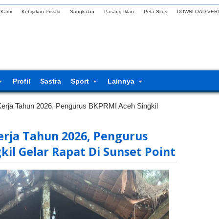
 Kami
Kebijakan Privasi
Sangkalan
Pasang Iklan
Peta Situs
DOWNLOAD VERS
Profil
Sastra
Sport
Lainnya
erja Tahun 2026, Pengurus BKPRMI Aceh Singkil
rja Tahun 2026, Pengurus
il Gelar Rapat Di Sunset Point