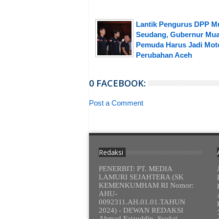
Lantik Pengurus DPP M
Seudang, Gubernur Mua
Pemuda Harus Jadi Mot
Perubahan Aceh
0 FACEBOOK:
Post a Comment
Redaksi
PENERBIT: PT. MEDIA
LAMURI SEJAHTERA (SK
KEMENKUMHAM RI Nomor:
AHU-
0092311.AH.01.01.TAHUN
2024) - DEWAN REDAKSI
Ahmad Faizuddin, Syukri