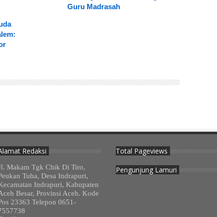
Guru Madrasah
uda
lem:
or
Alamat Redaksi
Total Pageviews
Jl. Makam Tgk Chik Di Tiro,
Pengunjung Lamuri
Peukan Tuha, Desa Indrapuri,
Kecamatan Indrapuri, Kabupaten
Aceh Besar, Provinsi Aceh. Kode
Pos 23363 Telepon 0651-
7557738