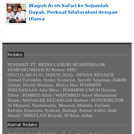
𝗪𝗮𝗴𝘂𝗯 𝗔𝗰𝗲𝗵 𝗦𝗮𝗳𝗮𝗿𝗶 𝗸𝗲 𝗦𝗲𝗷𝘂𝗺𝗹𝗮𝗵
𝗗𝗮𝘆𝗮𝗵, 𝗣𝗲𝗿𝗸𝘂𝗮𝘁 𝗦𝗶𝗹𝗮𝘁𝘂𝗿𝗮𝗵𝗺𝗶 𝗱𝗲𝗻𝗴𝗮𝗻
𝗨𝗹𝗮𝗺𝗮
Redaksi
PENERBIT: PT. MEDIA LAMURI SEJAHTERA (SK
KEMENKUMHAM RI Nomor: AHU-
0092311.AH.01.01.TAHUN 2024) - DEWAN REDAKSI
Ahmad Faizuddin, Syukri Syama'un, Sayuthi Sulaiman, Zulkifli
Usman, Khalid Wardana, Medya Hus, PEMIMPIN
PERUSAHAAN Adia Mirza | PEMIMPIN UMUM Herman
Hilmy | PEMRED Abrar | WAPEMRED Sayed Muhammad
Husen | MANAGER KEUANGAN Husban | KONTRIBUTOR
Al Muzanni, Nurmawanty, Munawir, Mukhlis, Fazliani,
Rafrafin Khusriani, Syahrati, Baihaqi, Ahmad Afdhil, Hadi
Irfandi | SIRKULASI Rasyidi, M Ikbal, Adlan
Alamat Redaksi