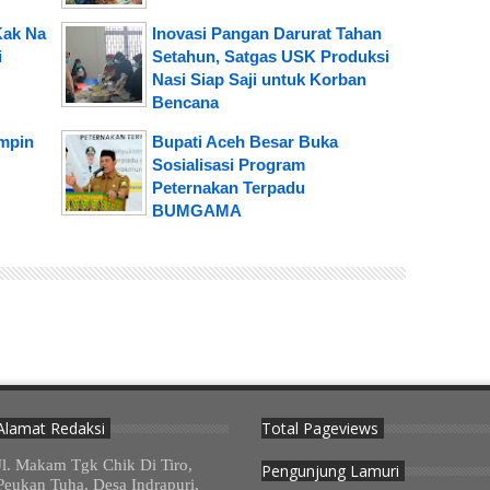
Kak Na
Inovasi Pangan Darurat Tahan
i
Setahun, Satgas USK Produksi
Nasi Siap Saji untuk Korban
Bencana
impin
Bupati Aceh Besar Buka
Sosialisasi Program
Peternakan Terpadu
BUMGAMA
Alamat Redaksi
Total Pageviews
Jl. Makam Tgk Chik Di Tiro,
Pengunjung Lamuri
Peukan Tuha, Desa Indrapuri,