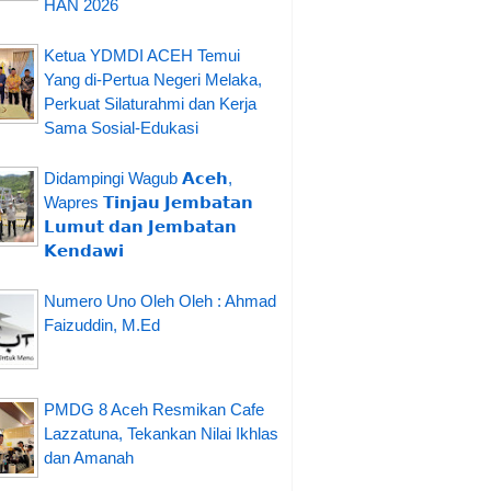
HAN 2026
Ketua YDMDI ACEH Temui
Yang di-Pertua Negeri Melaka,
Perkuat Silaturahmi dan Kerja
Sama Sosial-Edukasi
Didampingi Wagub 𝗔𝗰𝗲𝗵,
Wapres 𝗧𝗶𝗻𝗷𝗮𝘂 𝗝𝗲𝗺𝗯𝗮𝘁𝗮𝗻
𝗟𝘂𝗺𝘂𝘁 𝗱𝗮𝗻 𝗝𝗲𝗺𝗯𝗮𝘁𝗮𝗻
𝗞𝗲𝗻𝗱𝗮𝘄𝗶
Numero Uno Oleh Oleh : Ahmad
Faizuddin, M.Ed
PMDG 8 Aceh Resmikan Cafe
Lazzatuna, Tekankan Nilai Ikhlas
dan Amanah