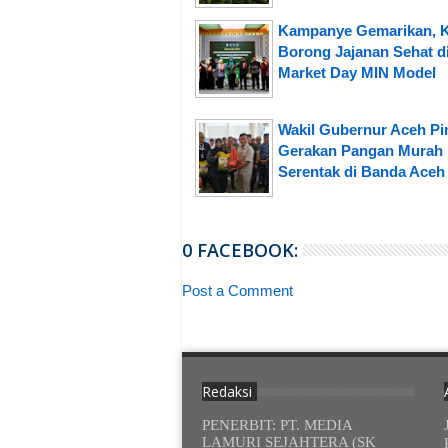
Kampanye Gemarikan, 
Borong Jajanan Sehat d
Market Day MIN Model
Wakil Gubernur Aceh P
Gerakan Pangan Murah
Serentak di Banda Aceh
0 FACEBOOK:
Post a Comment
Redaksi
PENERBIT: PT. MEDIA
LAMURI SEJAHTERA (SK