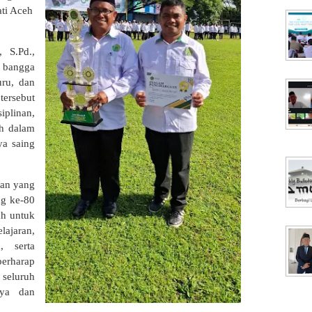
ti Aceh
 S.Pd.,
a bangga
uru, dan
ersebut
iplinan,
ah dalam
a saing
an yang
g ke-80
ah untuk
ajaran,
, serta
berharap
 seluruh
rya dan