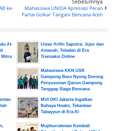
Sebelumnya
AB ke-
Mahasiswa UNIDA Apresiasi Peran
Partai Golkar Tangani Bencana Aceh
du Al-
Ustaz Arifin Saputra: Jujur dan
li
Amanah, Teladan di Era
 Mitra
Transaksi Online
Mahasiswa KKN USK
Gampong Baro Nyong Dorong
Penyusunan Qanun Gampong
Tanggap Siaga Bencana
mentan
MUI DKI Jakarta Ingatkan
tah
Bahaya Hoaks, Tekankan
r
Tabayyun di Era AI
,
Mujiburrahman Kembali