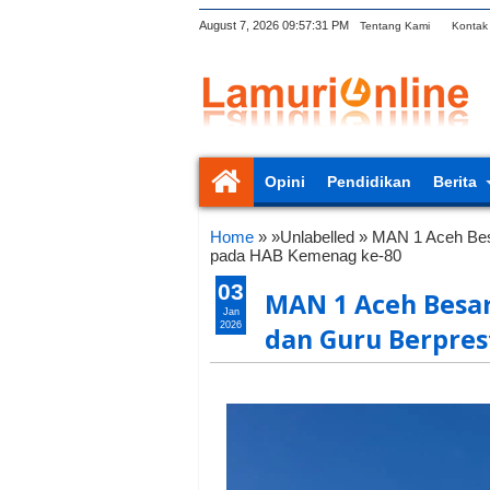
August 7, 2026
09:57:32 PM
Tentang Kami
Kontak
Opini
Pendidikan
Berita
Home
» »Unlabelled »
MAN 1 Aceh Bes
pada HAB Kemenag ke-80
03
MAN 1 Aceh Besa
Jan
2026
dan Guru Berpres