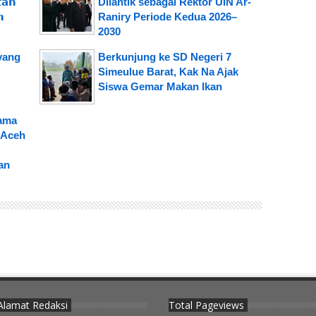
𝗮𝗻
Dilantik sebagai Rektor UIN Ar-
𝗻
Raniry Periode Kedua 2026–
2030
yang
Berkunjung ke SD Negeri 7
Simeulue Barat, Kak Na Ajak
Siswa Gemar Makan Ikan
Sama
 Aceh
an
Alamat Redaksi
Total Pageviews