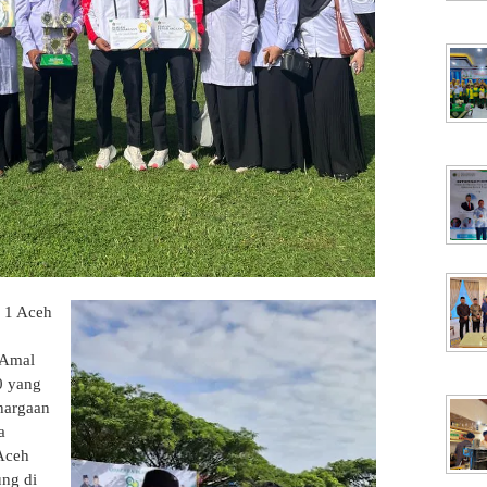
1 Aceh
 Amal
0 yang
hargaan
a
Aceh
ng di