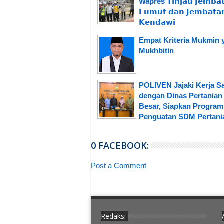
Wapres 𝗧𝗶𝗻𝗷𝗮𝘂 𝗝𝗲𝗺𝗯𝗮
𝗟𝘂𝗺𝘂𝘁 𝗱𝗮𝗻 𝗝𝗲𝗺𝗯𝗮𝘁𝗮
𝗞𝗲𝗻𝗱𝗮𝘄𝗶
Empat Kriteria Mukmin 
Mukhbitin
POLIVEN Jajaki Kerja 
dengan Dinas Pertanian
Besar, Siapkan Program
Penguatan SDM Pertani
0 FACEBOOK:
Post a Comment
Redaksi