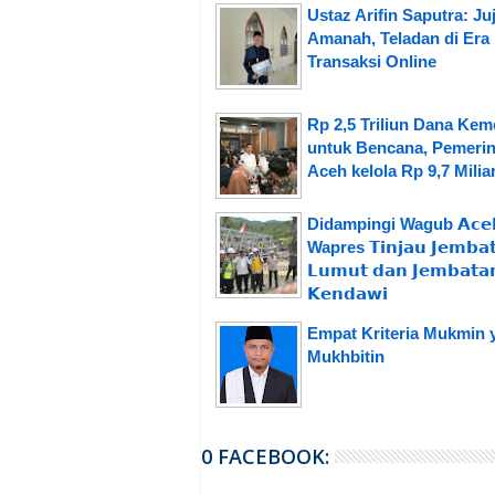
Ustaz Arifin Saputra: Ju
Amanah, Teladan di Era
Transaksi Online
Rp 2,5 Triliun Dana Ke
untuk Bencana, Pemerin
Aceh kelola Rp 9,7 Milia
Didampingi Wagub 𝗔𝗰𝗲
Wapres 𝗧𝗶𝗻𝗷𝗮𝘂 𝗝𝗲𝗺𝗯𝗮
𝗟𝘂𝗺𝘂𝘁 𝗱𝗮𝗻 𝗝𝗲𝗺𝗯𝗮𝘁𝗮
𝗞𝗲𝗻𝗱𝗮𝘄𝗶
Empat Kriteria Mukmin 
Mukhbitin
0 FACEBOOK: