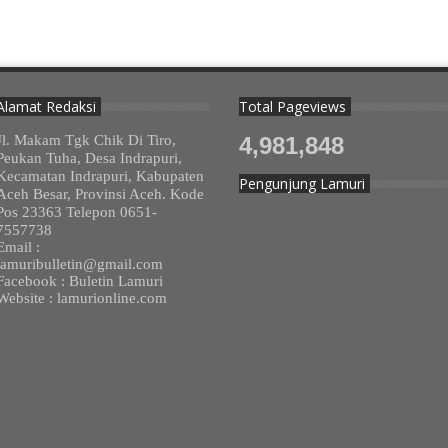
Alamat Redaksi
Total Pageviews
Jl. Makam Tgk Chik Di Tiro,
4,981,848
Peukan Tuha, Desa Indrapuri,
Kecamatan Indrapuri, Kabupaten
Pengunjung Lamuri
Aceh Besar, Provinsi Aceh. Kode
Pos 23363 Telepon 0651-
7557738
Email :
lamuribulletin@gmail.com
Facebook : Buletin Lamuri
Website : lamurionline.com