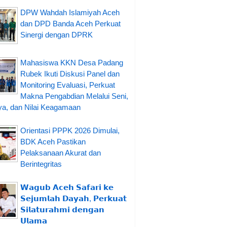
DPW Wahdah Islamiyah Aceh
dan DPD Banda Aceh Perkuat
Sinergi dengan DPRK
Mahasiswa KKN Desa Padang
Rubek Ikuti Diskusi Panel dan
Monitoring Evaluasi, Perkuat
Makna Pengabdian Melalui Seni,
a, dan Nilai Keagamaan
Orientasi PPPK 2026 Dimulai,
BDK Aceh Pastikan
Pelaksanaan Akurat dan
Berintegritas
𝗪𝗮𝗴𝘂𝗯 𝗔𝗰𝗲𝗵 𝗦𝗮𝗳𝗮𝗿𝗶 𝗸𝗲
𝗦𝗲𝗷𝘂𝗺𝗹𝗮𝗵 𝗗𝗮𝘆𝗮𝗵, 𝗣𝗲𝗿𝗸𝘂𝗮𝘁
𝗦𝗶𝗹𝗮𝘁𝘂𝗿𝗮𝗵𝗺𝗶 𝗱𝗲𝗻𝗴𝗮𝗻
𝗨𝗹𝗮𝗺𝗮