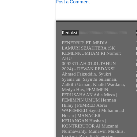
Post a Comment
Redaksi
PENERBIT: PT. MEDIA
LAMURI SEJAHTERA (SK
KEMENKUMHAM RI Nomor:
AHU-
0092311.AH.01.01.TAHUN
2024) - DEWAN REDAKSI
Ahmad Faizuddin, Syukri
Syama'un, Sayuthi Sulaiman,
Zulkifli Usman, Khalid Wardana,
Medya Hus, PEMIMPIN
PERUSAHAAN Adia Mirza |
PEMIMPIN UMUM Herman
Hilmy | PEMRED Abrar |
WAPEMRED Sayed Muhammad
Husen | MANAGER
KEUANGAN Husban |
KONTRIBUTOR Al Muzanni,
Nurmawanty, Munawir, Mukhlis,
Fazliani, Rafrafin Khusriani,