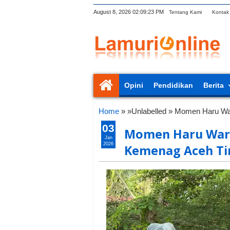
August 8, 2026
02:09:24 PM
Tentang Kami
Kontak
Opini
Pendidikan
Berita
Home
» »Unlabelled »
Momen Haru War
03
Momen Haru Warn
Jan
2026
Kemenag Aceh T