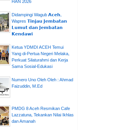
HAN 2026
Didampingi Wagub 𝗔𝗰𝗲𝗵,
Wapres 𝗧𝗶𝗻𝗷𝗮𝘂 𝗝𝗲𝗺𝗯𝗮𝘁𝗮𝗻
𝗟𝘂𝗺𝘂𝘁 𝗱𝗮𝗻 𝗝𝗲𝗺𝗯𝗮𝘁𝗮𝗻
𝗞𝗲𝗻𝗱𝗮𝘄𝗶
Ketua YDMDI ACEH Temui
Yang di-Pertua Negeri Melaka,
Perkuat Silaturahmi dan Kerja
Sama Sosial-Edukasi
Numero Uno Oleh Oleh : Ahmad
Faizuddin, M.Ed
PMDG 8 Aceh Resmikan Cafe
Lazzatuna, Tekankan Nilai Ikhlas
dan Amanah