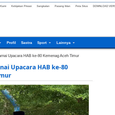
 Kami
Kebijakan Privasi
Sangkalan
Pasang Iklan
Peta Situs
DOWNLOAD VERS
Profil
Sastra
Sport
Lainnya
nai Upacara HAB ke-80 Kemenag Aceh Timur
ai Upacara HAB ke-80
imur