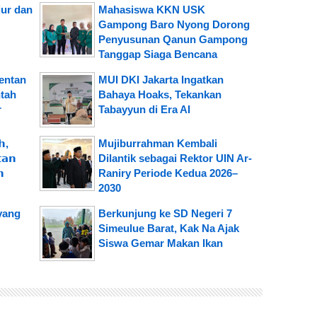
jur dan
Mahasiswa KKN USK
Gampong Baro Nyong Dorong
Penyusunan Qanun Gampong
Tanggap Siaga Bencana
mentan
MUI DKI Jakarta Ingatkan
tah
Bahaya Hoaks, Tekankan
r
Tabayyun di Era AI
,
Mujiburrahman Kembali
𝗮𝗻
Dilantik sebagai Rektor UIN Ar-
𝗻
Raniry Periode Kedua 2026–
2030
yang
Berkunjung ke SD Negeri 7
Simeulue Barat, Kak Na Ajak
Siswa Gemar Makan Ikan