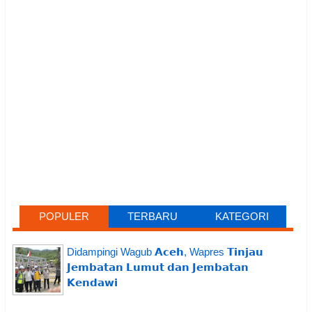
POPULER
TERBARU
KATEGORI
Didampingi Wagub 𝗔𝗰𝗲𝗵, Wapres 𝗧𝗶𝗻𝗷𝗮𝘂
𝗝𝗲𝗺𝗯𝗮𝘁𝗮𝗻 𝗟𝘂𝗺𝘂𝘁 𝗱𝗮𝗻 𝗝𝗲𝗺𝗯𝗮𝘁𝗮𝗻
𝗞𝗲𝗻𝗱𝗮𝘄𝗶