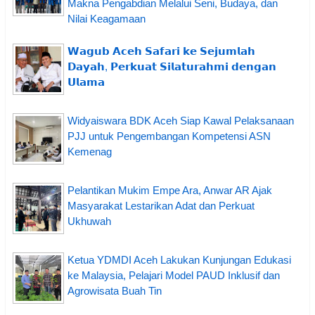
Makna Pengabdian Melalui Seni, Budaya, dan
Nilai Keagamaan
𝗪𝗮𝗴𝘂𝗯 𝗔𝗰𝗲𝗵 𝗦𝗮𝗳𝗮𝗿𝗶 𝗸𝗲 𝗦𝗲𝗷𝘂𝗺𝗹𝗮𝗵
𝗗𝗮𝘆𝗮𝗵, 𝗣𝗲𝗿𝗸𝘂𝗮𝘁 𝗦𝗶𝗹𝗮𝘁𝘂𝗿𝗮𝗵𝗺𝗶 𝗱𝗲𝗻𝗴𝗮𝗻
𝗨𝗹𝗮𝗺𝗮
Widyaiswara BDK Aceh Siap Kawal Pelaksanaan
PJJ untuk Pengembangan Kompetensi ASN
Kemenag
Pelantikan Mukim Empe Ara, Anwar AR Ajak
Masyarakat Lestarikan Adat dan Perkuat
Ukhuwah
Ketua YDMDI Aceh Lakukan Kunjungan Edukasi
ke Malaysia, Pelajari Model PAUD Inklusif dan
Agrowisata Buah Tin