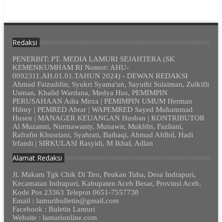
Redaksi
PENERBIT: PT. MEDIA LAMURI SEJAHTERA (SK
KEMENKUMHAM RI Nomor: AHU-
0092311.AH.01.01.TAHUN 2024) - DEWAN REDAKSI
Ahmad Faizuddin, Syukri Syama'un, Sayuthi Sulaiman, Zulkifli
Usman, Khalid Wardana, Medya Hus, PEMIMPIN
PERUSAHAAN Adia Mirza | PEMIMPIN UMUM Herman
Hilmy | PEMRED Abrar | WAPEMRED Sayed Muhammad
Husen | MANAGER KEUANGAN Husban | KONTRIBUTOR
Al Muzanni, Nurmawanty, Munawir, Mukhlis, Fazliani,
Rafrafin Khusriani, Syahrati, Baihaqi, Ahmad Afdhil, Hadi
Irfandi | SIRKULASI Rasyidi, M Ikbal, Adlan
Alamat Redaksi
Jl. Makam Tgk Chik Di Tiro, Peukan Tuha, Desa Indrapuri,
Kecamatan Indrapuri, Kabupaten Aceh Besar, Provinsi Aceh.
Kode Pos 23363 Telepon 0651-7557738
Email : lamuribulletin@gmail.com
Facebook : Buletin Lamuri
Website : lamurionline.com