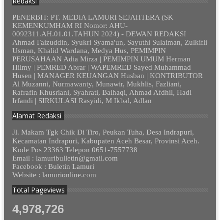
Redaksi
PENERBIT: PT. MEDIA LAMURI SEJAHTERA (SK
KEMENKUMHAM RI Nomor: AHU-
0092311.AH.01.01.TAHUN 2024) - DEWAN REDAKSI
Ahmad Faizuddin, Syukri Syama'un, Sayuthi Sulaiman, Zulkifli
Usman, Khalid Wardana, Medya Hus, PEMIMPIN
PERUSAHAAN Adia Mirza | PEMIMPIN UMUM Herman
Hilmy | PEMRED Abrar | WAPEMRED Sayed Muhammad
Husen | MANAGER KEUANGAN Husban | KONTRIBUTOR
Al Muzanni, Nurmawanty, Munawir, Mukhlis, Fazliani,
Rafrafin Khusriani, Syahrati, Baihaqi, Ahmad Afdhil, Hadi
Irfandi | SIRKULASI Rasyidi, M Ikbal, Adlan
Alamat Redaksi
Jl. Makam Tgk Chik Di Tiro, Peukan Tuha, Desa Indrapuri,
Kecamatan Indrapuri, Kabupaten Aceh Besar, Provinsi Aceh.
Kode Pos 23363 Telepon 0651-7557738
Email : lamuribulletin@gmail.com
Facebook : Buletin Lamuri
Website : lamurionline.com
Total Pageviews
4,978,726