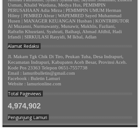
Usman, Khalid Wardana, Medya Hus, PEMIMPIN
PERUSAHAAN Adia Mirza | PEMIMPIN UMUM Herman
Hilmy | PEMRED Abrar | WAPEMRED Sayed Muhammad
Husen | MANAGER KEUANGAN Husban | KONTRIBUTOR
Al Muzanni, Nurmawanty, Munawir, Mukhlis, Fazliani,
Rafrafin Khusriani, Syahrati, Baihaqi, Ahmad Afdhil, Hadi
Irfandi | SIRKULASI Rasyidi, M Ikbal, Adlan
Alamat Redaksi
Jl. Makam Tgk Chik Di Tiro, Peukan Tuha, Desa Indrapuri,
Kecamatan Indrapuri, Kabupaten Aceh Besar, Provinsi Aceh.
Kode Pos 23363 Telepon 0651-7557738
Email : lamuribulletin@gmail.com
Facebook : Buletin Lamuri
Website : lamurionline.com
Total Pageviews
4,974,902
Pengunjung Lamuri
© 2012 - 2023. Lamurionline.com - Semua Hak Dilindungi.
Design by
cekmus