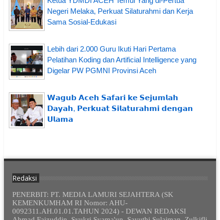
Ketua YDMDI ACEH Temui Yang di-Pertua
Negeri Melaka, Perkuat Silaturahmi dan Kerja
Sama Sosial-Edukasi
Lebih dari 2.000 Guru Ikuti Hari Pertama
Pelatihan Koding dan Artificial Intelligence yang
Digelar PW PGMNI Provinsi Aceh
𝗪𝗮𝗴𝘂𝗯 𝗔𝗰𝗲𝗵 𝗦𝗮𝗳𝗮𝗿𝗶 𝗸𝗲 𝗦𝗲𝗷𝘂𝗺𝗹𝗮𝗵
𝗗𝗮𝘆𝗮𝗵, 𝗣𝗲𝗿𝗸𝘂𝗮𝘁 𝗦𝗶𝗹𝗮𝘁𝘂𝗿𝗮𝗵𝗺𝗶 𝗱𝗲𝗻𝗴𝗮𝗻
𝗨𝗹𝗮𝗺𝗮
Redaksi
PENERBIT: PT. MEDIA LAMURI SEJAHTERA (SK
KEMENKUMHAM RI Nomor: AHU-
0092311.AH.01.01.TAHUN 2024) - DEWAN REDAKSI
Ahmad Faizuddin, Syukri Syama'un, Sayuthi Sulaiman, Zulkifli